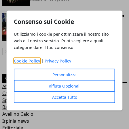
Ciambriello, continua il "viaggio"
Consenso sui Cookie
nelle carceri Campante
Utilizziamo i cookie per ottimizzare il nostro sito
Redazione
- 05 nov 2017
web e il nostro servizio. Puoi scegliere a quali
categorie dare il tuo consenso.
Articolo Successivo
Cookie Policy
|
Privacy Policy
Personalizza
CATEGORIE
Rifiuta Opzionali
Attualità
Casa e arredamento
Accetta Tutto
Sport
Basket
Avellino Calcio
Irpinia news
Editoriale