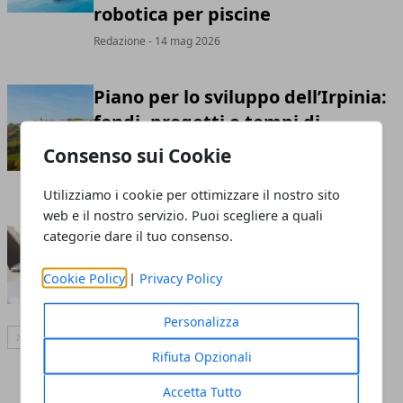
robotica per piscine
Redazione
- 14 mag 2026
Piano per lo sviluppo dell’Irpinia:
fondi, progetti e tempi di
realizzazione
Consenso sui Cookie
Annalisa Biasi
- 30 apr 2026
Utilizziamo i cookie per ottimizzare il nostro sito
web e il nostro servizio. Puoi scegliere a quali
Come gestire emergenze sul
categorie dare il tuo consenso.
posto di lavoro
Cookie Policy
|
Privacy Policy
Redazione
- 16 set 2025
Personalizza
Articolo Successivo
Rifiuta Opzionali
Accetta Tutto