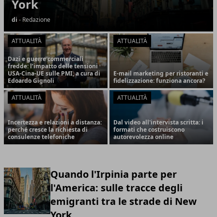
York
di
- Redazione
ATTUALITÀ
ATTUALITÀ
Dazi e guerre commerciali
fredde: l’impatto delle tensioni
USA-Cina-UE sulle PMI, a cura di
E-mail marketing per ristoranti e
Edoardo Gignoli
fidelizzazione: funziona ancora?
ATTUALITÀ
ATTUALITÀ
Incertezza e relazioni a distanza:
Dal video all'intervista scritta: i
perché cresce la richiesta di
formati che costruiscono
consulenze telefoniche
autorevolezza online
Quando l'Irpinia parte per
l'America: sulle tracce degli
emigranti tra le strade di New
York