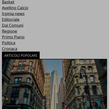
Basket
Avellino Calcio
Irpinia news
Editoriale
Dai Comuni
Regione
Primo Piano
Politica
Cronaca
ARTICOLI POPOLARI