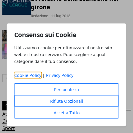
girone
Redazione
- 11 lug 2018
Consenso sui Cookie
Avellino Basket, salta anche
Vitali: la nuova idea della
Utilizziamo i cookie per ottimizzare il nostro sito
Scandone
web e il nostro servizio. Puoi scegliere a quali
Redazione
- 09 lug 2018
categorie dare il tuo consenso.
Cookie Policy
|
Privacy Policy
Articolo Successivo
Personalizza
Rifiuta Opzionali
CATEGORIE
Accetta Tutto
Attualità
Casa e arredamento
Sport