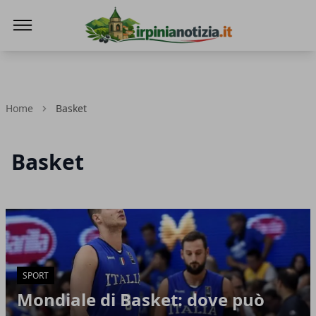
Irpinianotizia.it
Home
Basket
Basket
Articoli in Evidenza
SPORT
Mondiale di Basket: dove può