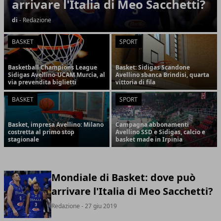
arrivare l'Italia di Meo Sacchetti?
di
- Redazione
BASKET
SPORT
Basketball Champions League
Basket: Sidigas Scandone
Sidigas Avellino-UCAM Murcia, al
Avellino sbanca Brindisi, quarta
via prevendita biglietti
vittoria di fila
BASKET
SPORT
Basket, impresa Avellino: Milano
Campagna abbonamenti
costretta al primo stop
Avellino SSD e Sidigas, calcio e
stagionale
basket made in Irpinia
Mondiale di Basket: dove può
arrivare l'Italia di Meo Sacchetti?
Redazione
- 27 giu 2019