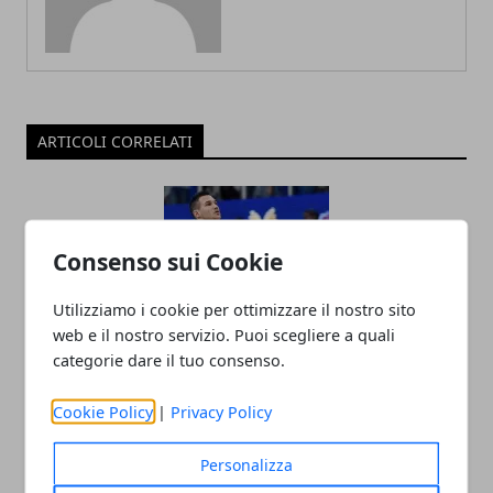
ARTICOLI CORRELATI
Consenso sui Cookie
Utilizziamo i cookie per ottimizzare il nostro sito
web e il nostro servizio. Puoi scegliere a quali
categorie dare il tuo consenso.
Mondiale di Basket: dove può arrivare
l'Italia di Meo Sacchetti?
Cookie Policy
|
Privacy Policy
27/06/2019
Personalizza