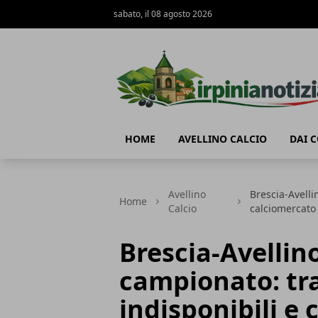
sabato, il 08 agosto 2026
Irpinianotizia.it
HOME
AVELLINO CALCIO
DAI 
Avellino
Brescia-Avellin
Home
Calcio
calciomercato
Brescia-Avellino
campionato: tra 
indisponibili e