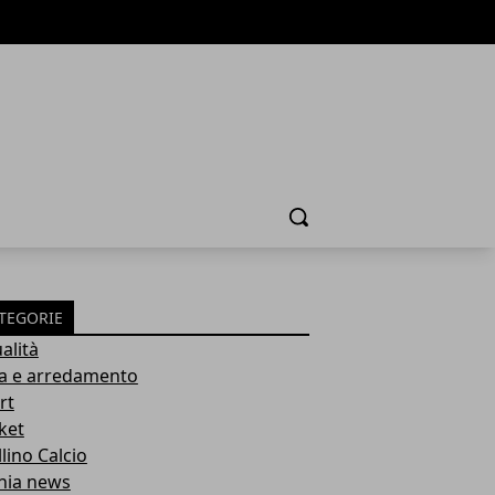
Cerca
TEGORIE
alità
a e arredamento
rt
ket
lino Calcio
inia news