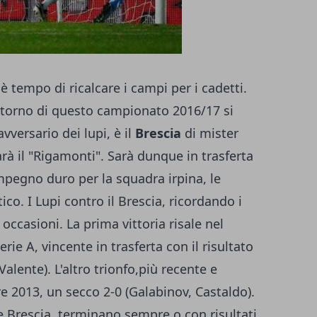
è tempo di ricalcare i campi per i cadetti.
ritorno di questo campionato 2016/17 si
vversario dei lupi, è il
Brescia
di mister
arà il "Rigamonti". Sarà dunque in trasferta
impegno duro per la squadra irpina, le
co. I Lupi contro il Brescia, ricordando i
occasioni. La prima vittoria risale nel
ie A, vincente in trasferta con il risultato
Valente). L'altro trionfo,più recente e
e 2013, un secco 2-0 (Galabinov, Castaldo).
no e Brescia, terminano sempre o con risultati