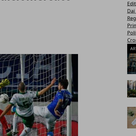
Edit
Dai
Reg
Pri
Poli
Cro
AR