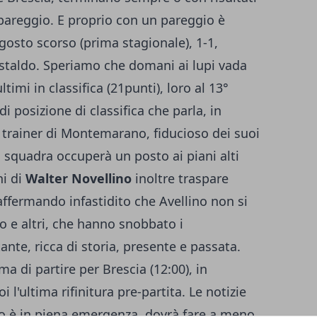
 pareggio. E proprio con un pareggio è
gosto scorso (prima stagionale), 1-1,
staldo. Speriamo che domani ai lupi vada
timi in classifica (21punti), loro al 13°
i posizione di classifica che parla, in
Il trainer di Montemarano, fiducioso dei suoi
 squadra occuperà un posto ai piani alti
ni di
Walter Novellino
inoltre traspare
 affermando infastidito che Avellino non si
cco e altri, che hanno snobbato i
ante, ricca di storia, presente e passata.
a di partire per Brescia (12:00), in
 l'ultima rifinitura pre-partita. Le notizie
no è in piena emergenza, dovrà fare a meno