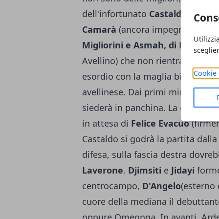
dell'infortunato
Castaldo
, dello 
Cons
Camarà
(ancora impegnato in Co
Utilizzi
Migliorini e Asmah, di Bidaoui
(
sceglie
Avellino) che non rientra più nei 
Cookie 
esordio con la maglia biancoverde
avellinese. Dai primi minuti gio
siederà in panchina. La coppia d
in attesa di
Felice Evacuo
(firmer
Castaldo si godrà la partita dalla 
difesa, sulla fascia destra dovre
Laverone
.
Djimsiti
e
Jidayi
forme
centrocampo,
D'Angelo
(esterno 
cuore della mediana il debuttan
oppure Omeonga. In avanti, Ardem