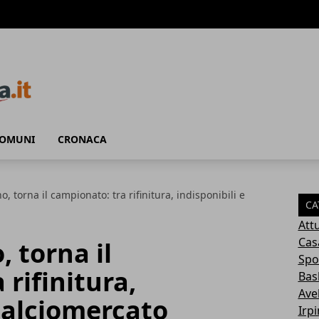
COMUNI
CRONACA
o, torna il campionato: tra rifinitura, indisponibili e
CA
Attu
Cas
, torna il
Spo
rifinitura,
Bas
Avel
 calciomercato
Irp