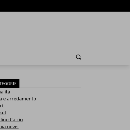
Cerca
TEGORIE
alità
a e arredamento
rt
ket
lino Calcio
inia news