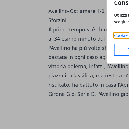
Cons
Avellino-Ostiamare 1-0, basta u
Utilizzi
Sforzini
sceglie
Il primo tempo si è chiuso con i 
Cookie 
al 34-esimo minuto dal bomber
l'Avellino ha più volte sfiorato 
bastata in ogni caso agli irpini p
vittoria odierna, infatti, l'Avell
piazza in classifica, ma resta a -7
risultato, ha battuto in casa l'A
Girone G di Serie D, l'Avellino gio