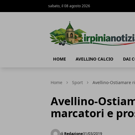
sabato, il 08 agosto 2026
Irpinianotizia.it
HOME
AVELLINO CALCIO
DAI 
Home
Sport
Avellino-Ostiamare ri
Avellino-Ostiam
marcatori e pr
di
Redazione
31/03/2019