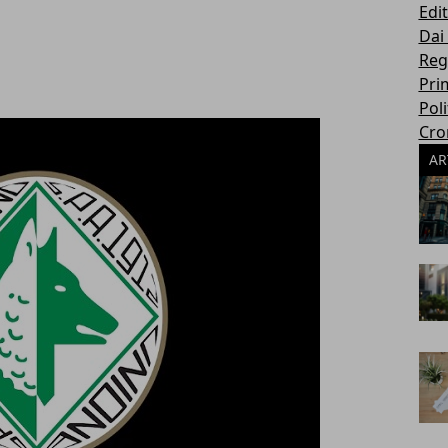
Edit
Dai
Reg
Pri
Poli
Cro
AR