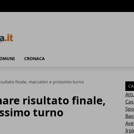
COMUNI
CRONACA
sultato finale, marcatori e prossimo turno
CA
Attu
are risultato finale,
Cas
ossimo turno
Spo
Bas
Avel
Irp