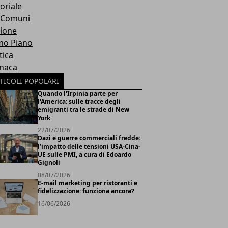
oriale
 Comuni
ione
mo Piano
tica
naca
TICOLI POPOLARI
Quando l'Irpinia parte per
l'America: sulle tracce degli
emigranti tra le strade di New
York
22/07/2026
Dazi e guerre commerciali fredde:
l’impatto delle tensioni USA-Cina-
UE sulle PMI, a cura di Edoardo
Gignoli
08/07/2026
E-mail marketing per ristoranti e
fidelizzazione: funziona ancora?
16/06/2026