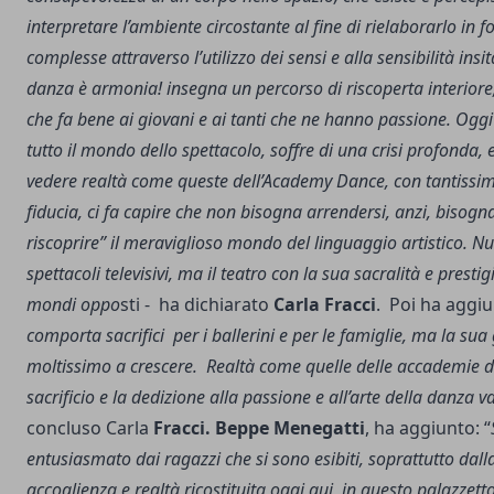
interpretare l’ambiente circostante al fine di rielaborarlo in f
complesse attraverso l’utilizzo dei sensi e alla sensibilità ins
danza è armonia! insegna un percorso di riscoperta interiore
che fa bene ai giovani e ai tanti che ne hanno passione.
Oggi
tutto il mondo dello spettacolo, soffre di una crisi profonda, 
vedere realtà come queste dell’Academy Dance, con tantissimi
fiducia, ci fa capire che non bisogna arrendersi, anzi, bisogn
riscoprire” il meraviglioso mondo del linguaggio artistico. Nul
spettacoli televisivi, ma il teatro con la sua sacralità e prestig
mondi oppo
sti - ha dichiarato
Carla Fracci
. Poi ha aggiu
comporta sacrifici per i ballerini e per le famiglie, ma la sua
moltissimo a crescere. Realtà come quelle delle accademie do
sacrificio e la dedizione alla passione e all’arte della danza 
concluso Carla
Fracci.
Beppe Menegatti
, ha aggiunto: “
entusiasmato dai ragazzi che si sono esibiti, soprattutto dall
accoglienza e realtà ricostituita oggi qui, in questo palazzett