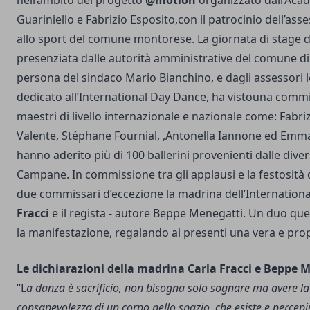
nell’ambito del progetto
@motion
organizzato dall’Aca
Guariniello e Fabrizio Esposito,con il patrocinio dell’ass
allo sport del comune montorese. La giornata di stage d
presenziata dalle autorità amministrative del comune di
persona del sindaco Mario Bianchino, e dagli assessori l
dedicato all’International Day Dance, ha vistouna commi
maestri di livello internazionale e nazionale come: Fabri
Valente, Stéphane Fournial, ,Antonella Iannone ed Emma 
hanno aderito più di 100 ballerini provenienti dalle dive
Campane. In commissione tra gli applausi e la festosità 
due commissari d’eccezione la madrina dell’Internatio
Fracci
e il regista - autore Beppe Menegatti. Un duo que
la manifestazione, regalando ai presenti una vera e propr
Le dichiarazioni della madrina Carla Fracci e Beppe 
“L
a danza è sacrificio, non bisogna solo sognare ma avere l
consapevolezza di un corpo nello spazio, che esiste e percepi