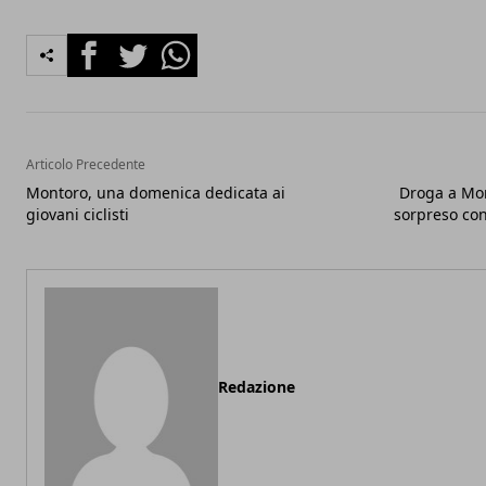
Facebook
Twitter
Whatsapp
Articolo Precedente
Montoro, una domenica dedicata ai
Droga a Mon
giovani ciclisti
sorpreso con
Redazione