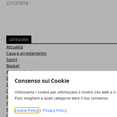
27/12/2018
CATEGORIE
Attualità
Casa e arredamento
Sport
Basket
Avellino Calcio
Irpinia news
Consenso sui Cookie
Editoriale
Dai Comuni
Utilizziamo i cookie per ottimizzare il nostro sito web e il
Regione
Puoi scegliere a quali categorie dare il tuo consenso.
Primo Piano
Politica
Cookie Policy
|
Privacy Policy
Cronaca