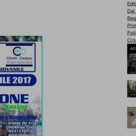
Edit
Dai
Reg
Pri
Poli
Cro
AR