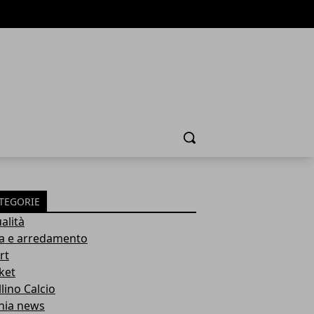
Cerca
TEGORIE
alità
a e arredamento
rt
ket
lino Calcio
inia news