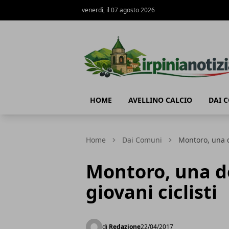
venerdì, il 07 agosto 2026
Irpinianotizia.it
HOME
AVELLINO CALCIO
DAI 
Home
Dai Comuni
Montoro, una d
Montoro, una d
giovani ciclisti
di
Redazione
22/04/2017