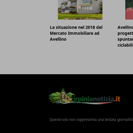
La situazione nel 2018 del
Avellino
Mercato Immobiliare ad
progett
Avellino
spunta
ciclabili
Questo sito non rappresenta una testata giornalist