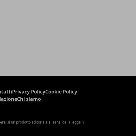
tatti
Privacy Policy
Cookie Policy
dazione
Chi siamo
arsi un prodotto editoriale ai sensi della legge n°