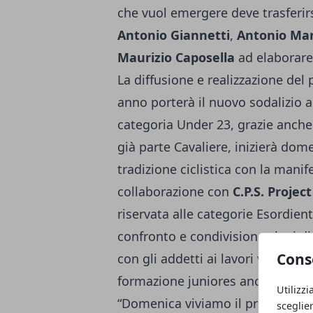
che vuol emergere deve trasferir
Antonio Giannetti
,
Antonio Mar
Maurizio Caposella
ad elaborare
La diffusione e realizzazione del
anno porterà il nuovo sodalizio a
categoria Under 23, grazie anche
già parte Cavaliere, inizierà dome
tradizione ciclistica con la mani
collaborazione con
C.P.S. Proje
riservata alle categorie Esordien
confronto e condivisione che i d
Cons
con gli addetti ai lavori valutand
formazione juniores anche ciclis
Utilizzi
“Domenica viviamo il primo atto 
sceglie