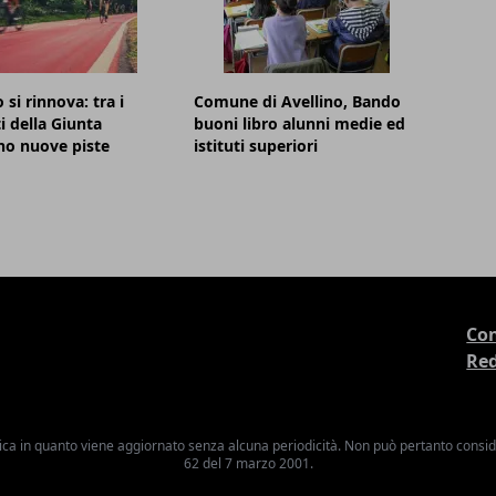
 si rinnova: tra i
Comune di Avellino, Bando
i della Giunta
buoni libro alunni medie ed
no nuove piste
istituti superiori
Con
Re
ica in quanto viene aggiornato senza alcuna periodicità. Non può pertanto consider
62 del 7 marzo 2001.