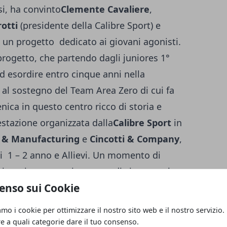
si, ha convinto
Clemente Cavaliere
,
otti
(presidente della Calibre Sport) e
 un progetto dedicato ai giovani agonisti.
 progetto, che partendo dagli juniores 1°
d esordire entro cinque anni nella
 al sostegno del Team Area Zero di cui fa
nica in questo centro ricco di storia e
festazione organizzata dalla
Calibre Sport
in
ct & Manufacturing
e
Cincotti & Company
,
ti 1 – 2 anno e Allievi. Un momento di
irigenti montoresi sperano di vivere anche
enso sui Cookie
o l’opportunità di poter integrare nella
ti che parteciperanno al GP Liberazione:
amo i cookie per ottimizzare il nostro sito web e il nostro servizio.
di questo progetto destinato a far crescere
re a quali categorie dare il tuo consenso.