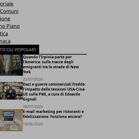
oriale
 Comuni
ione
mo Piano
tica
naca
TICOLI POPOLARI
Quando l'Irpinia parte per
l'America: sulle tracce degli
emigranti tra le strade di New
York
22/07/2026
Dazi e guerre commerciali fredde:
l’impatto delle tensioni USA-Cina-
UE sulle PMI, a cura di Edoardo
Gignoli
08/07/2026
E-mail marketing per ristoranti e
fidelizzazione: funziona ancora?
16/06/2026