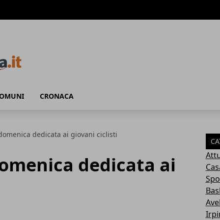
COMUNI
CRONACA
omenica dedicata ai giovani ciclisti
CA
Attu
omenica dedicata ai
Cas
Spo
Bas
Avel
Irp