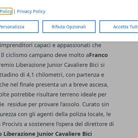
 nella nostra terra – sottolinea
Clemente
Policy
|
Privacy Policy
nco D’Auria proprietario dell’azienda C.P.S.
 persona eccezionale che ha sempre
Personalizza
Rifiuta Opzionali
Accetta Tut
endole intensamente ed evitando
imprenditori capaci e appassionati che
Il ciclismo campano deve molto a
Franco
Premio Liberazione Junior Cavaliere Bici si
tadino di 4,1 chilometri, con partenza e
, che nel finale presenta un a breve ascesa,
volte potrebbe risultare terreno ideale per
ie residue per provare l’assolo. Curato sin
urezza con gli agenti della polizia locale, le
a Procivis a sostenere l’opera del direttore di
iberazione Junior Cavaliere Bici