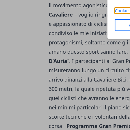
il movimento agonistico giovanile
Cookie 
Cavaliere
– voglio ringraziare Fra
e appassionato di ciclismo. Una
condiviso le mie iniziative, viv
protagonismi, soltanto come gli 
amano questo sport sanno fare. 
D’Auria
”. I partecipanti al Gran 
misureranno lungo un circuito cit
arrivo dinanzi alla Cavaliere Bici
300 metri, la quale ripetuta più 
quei ciclisti che avranno le energ
nei minimi particolari il piano sic
scorte tecniche e i volontari dell
corsa
Programma Gran Premio L