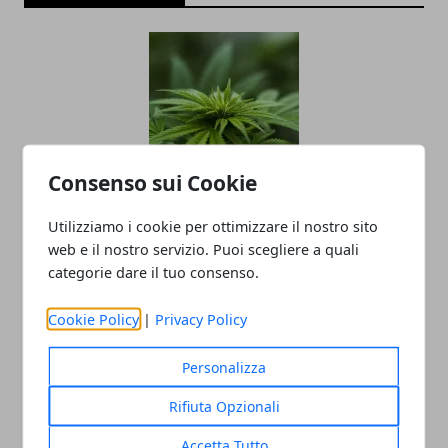
Consenso sui Cookie
Marijuana light sequestrata in Irpinia,
Utilizziamo i cookie per ottimizzare il nostro sito
undici quintali distrutti sul posto
web e il nostro servizio. Puoi scegliere a quali
categorie dare il tuo consenso.
12/09/2018
Cookie Policy
|
Privacy Policy
Personalizza
Rifiuta Opzionali
Accetta Tutto