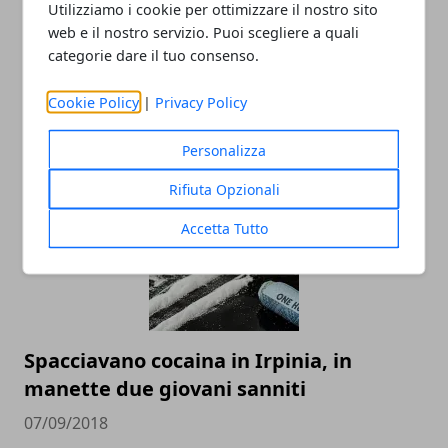
Utilizziamo i cookie per ottimizzare il nostro sito
web e il nostro servizio. Puoi scegliere a quali
Banda delle batterie arrestata a
categorie dare il tuo consenso.
Montefalcione, tentato furto aggravato
Cookie Policy
|
Privacy Policy
e ricettazione
08/09/2018
Personalizza
Rifiuta Opzionali
Accetta Tutto
Spacciavano cocaina in Irpinia, in
manette due giovani sanniti
07/09/2018