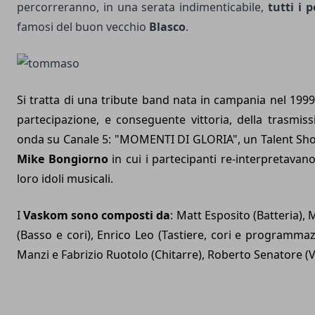
percorreranno, in una serata indimenticabile,
tutti i p
famosi del buon vecchio
Blasco
.
Si tratta di una tribute band nata in campania nel 1999 
partecipazione, e conseguente vittoria, della trasmis
onda su Canale 5: "MOMENTI DI GLORIA", un Talent Sh
Mike Bongiorno
in cui i partecipanti re-interpretavano
loro idoli musicali.
I
Vaskom sono composti da
: Matt Esposito (Batteria),
(Basso e cori), Enrico Leo (Tastiere, cori e programmaz
Manzi e Fabrizio Ruotolo (Chitarre), Roberto Senatore (V