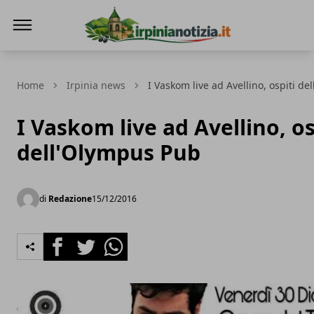
Irpinianotizia.it
Home
Irpinia news
I Vaskom live ad Avellino, ospiti d
I Vaskom live ad Avellino, os
dell'Olympus Pub
di
Redazione
15/12/2016
Facebook
Twitter
Whatsapp