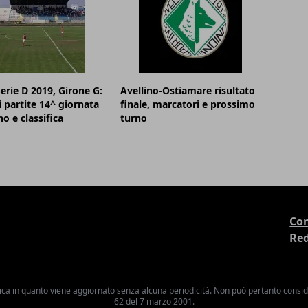
Serie D 2019, Girone G:
Avellino-Ostiamare risultato
i partite 14^ giornata
finale, marcatori e prossimo
no e classifica
turno
Con
Re
ica in quanto viene aggiornato senza alcuna periodicità. Non può pertanto consider
62 del 7 marzo 2001.