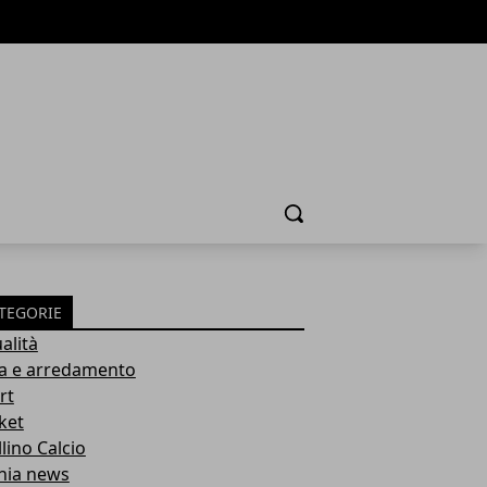
Cerca
TEGORIE
alità
a e arredamento
rt
ket
lino Calcio
inia news