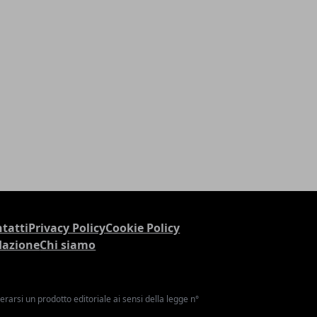
tatti
Privacy Policy
Cookie Policy
dazione
Chi siamo
arsi un prodotto editoriale ai sensi della legge n°