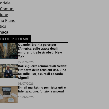
oriale
 Comuni
ione
mo Piano
tica
naca
TICOLI POPOLARI
Quando l'Irpinia parte per
l'America: sulle tracce degli
emigranti tra le strade di New
York
22/07/2026
Dazi e guerre commerciali fredde:
l’impatto delle tensioni USA-Cina-
UE sulle PMI, a cura di Edoardo
Gignoli
08/07/2026
E-mail marketing per ristoranti e
fidelizzazione: funziona ancora?
16/06/2026