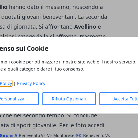
lio
hanno dato il massimo, riuscendo a
iù quotati giovani beneventani. La seconda
sa di giornata. Si affrontano
Avellino e
alsiasi categoria la si affronta, trasmette
fida territoriale. Il risultato finale è di 4-0
enso sui Cookie
pur simbolicamente possono "vendicare" il 2-
amo i cookie per ottimizzare il nostro sito web e il nostro servizio.
fa in serie B. Tuttavia il risultato più
re a quali categorie dare il tuo consenso.
d il rispetto che i giovani calciatori hanno
Policy
|
Privacy Policy
prendano esempio!. Ultima gara di giornata,
io
, che affronta un buon Benevento. Una
Personalizza
Rifiuta Opzionali
Accetta Tut
sioni da gol, ma il risultato rimane
mo che nel secondo tempo. Si conclude
ta di sport giovanile.
Per le foto accedi
Girone A
Benevento Vs Vis Montorese
9-0
Benevento Vs