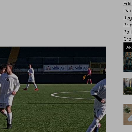
Edit
Dai
Reg
Pri
Poli
Cro
AR