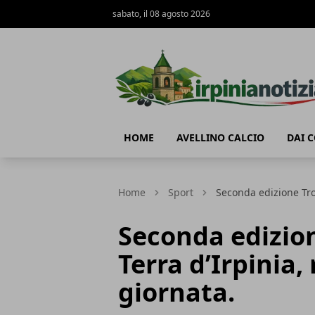
sabato, il 08 agosto 2026
Irpinianotizia.it
HOME
AVELLINO CALCIO
DAI 
Home
Sport
Seconda edizione Trof
Seconda edizio
Terra d’Irpinia,
giornata.