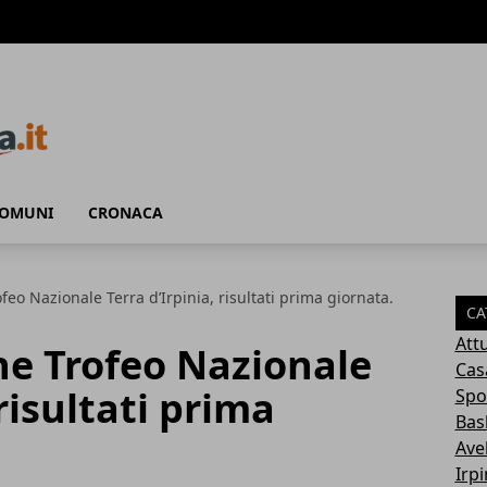
COMUNI
CRONACA
eo Nazionale Terra d’Irpinia, risultati prima giornata.
CA
Attu
ne Trofeo Nazionale
Cas
 risultati prima
Spo
Bas
Avel
Irp