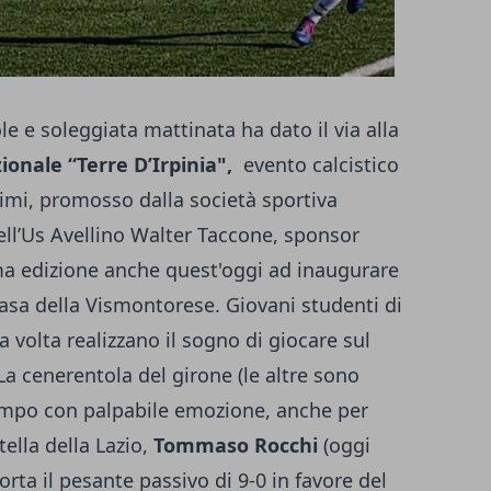
e e soleggiata mattinata ha dato il via alla
ionale “Terre D’Irpinia",
evento calcistico
simi, promosso dalla società sportiva
ll’Us Avellino Walter Taccone, sponsor
ima edizione anche quest'oggi ad inaugurare
 casa della Vismontorese. Giovani studenti di
volta realizzano il sogno di giocare sul
La cenerentola del girone (le altre sono
campo con palpabile emozione, anche per
tella della Lazio,
Tommaso Rocchi
(oggi
rta il pesante passivo di 9-0 in favore del