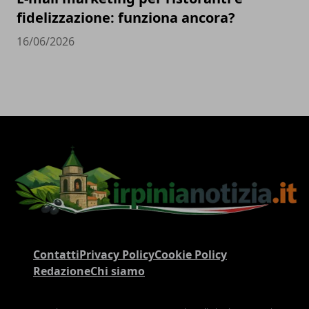
fidelizzazione: funziona ancora?
16/06/2026
Contatti
Privacy Policy
Cookie Policy
Redazione
Chi siamo