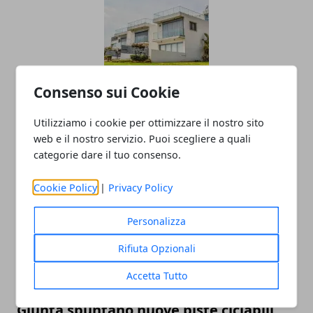
Consenso sui Cookie
La situazione nel 2018 del Mercato
Immobiliare ad Avellino
Utilizziamo i cookie per ottimizzare il nostro sito
web e il nostro servizio. Puoi scegliere a quali
05/01/2019
categorie dare il tuo consenso.
Cookie Policy
|
Privacy Policy
Personalizza
Rifiuta Opzionali
Accetta Tutto
Avellino si rinnova: tra i progetti della
Giunta spuntano nuove piste ciclabili