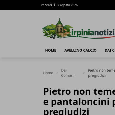
venerdì, il 07 agosto 2026
Irpinianotizia.it
HOME
AVELLINO CALCIO
DAI 
Dai
Pietro non teme
Home
Comuni
pregiudizi
Pietro non teme
e pantaloncini 
pregiudizi