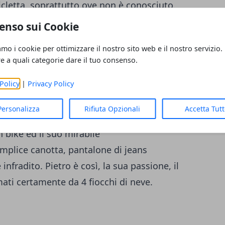
icletta, soprattutto ove non è conosciuto.
forza delle proprie debolezze, le proprie
enso sui Cookie
semplicemente diverso da loro. Una diversità
amo i cookie per ottimizzare il nostro sito web e il nostro servizio.
l male a nessuno, anzi, da sempre Pietro è
re a quali categorie dare il tuo consenso.
 sua disponibilità nel dare una mano a chi
Policy
|
Privacy Policy
avere una passione forse troppo estrema da
o magari dai meno intelligenti. Ma poco
Personalizza
Rifiuta Opzionali
Accetta Tut
con
-3 gradi
e tanta neve per le strade, va a
 bike ed il suo mirabile
plice canotta, pantalone di jeans
nfradito. Pietro è così, la sua passione, il
mati certamente da 4 fiocchi di neve.