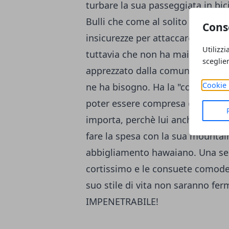
turbare la sua passeggiata in bic
Bulli che come al solito si fanno 
Cons
insicurezze per attaccare chi è 
Utilizzi
tuttavia che non ha mai fatto de
sceglie
apprezzato dalla comunità per la
Cookie 
ne ha bisogno. Ha la "colpa" di 
poter essere compresa da tutti, 
importa, perchè lui anche oggi 
fare la spesa con la sua mountain
abbigliamento hawaiano. Una sem
cortissimo e le consuete comode i
suo stile di vita non saranno fer
IMPENETRABILE!