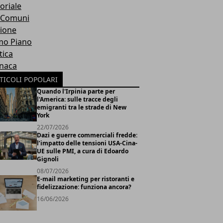
oriale
 Comuni
ione
mo Piano
tica
naca
TICOLI POPOLARI
Quando l'Irpinia parte per
l'America: sulle tracce degli
emigranti tra le strade di New
York
22/07/2026
Dazi e guerre commerciali fredde:
l’impatto delle tensioni USA-Cina-
UE sulle PMI, a cura di Edoardo
Gignoli
08/07/2026
E-mail marketing per ristoranti e
fidelizzazione: funziona ancora?
16/06/2026