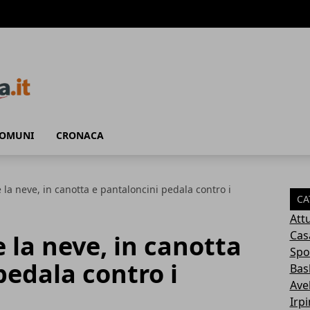
COMUNI
CRONACA
 la neve, in canotta e pantaloncini pedala contro i
CA
Attu
Cas
 la neve, in canotta
Spo
pedala contro i
Bas
Avel
Irp