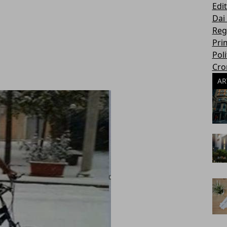
Edit
Dai
Reg
Pri
Poli
Cro
AR