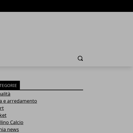
Cerca
TEGORIE
alità
a e arredamento
rt
ket
lino Calcio
inia news