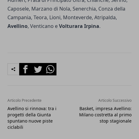
Flumeri, Prata di Principato Ultra, Chianche, Serino,
Caposele, Marzano di Nola, Senerchia, Conza della
Campania, Teora, Lioni, Monteverde, Atripalda,
Avellino
, Venticano e
Volturara Irpina
.
Facebook
Twitter
Whatsapp
Articolo Precedente
Articolo Successivo
Avellino si rinnova: tra i
Basket, impresa Avellino:
progetti della Giunta
Milano costretta al primo
spuntano nuove piste
stop stagionale
ciclabili