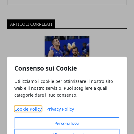
ARTICOLI CORRELATI
Consenso sui Cookie
Utilizziamo i cookie per ottimizzare il nostro sito
web e il nostro servizio. Puoi scegliere a quali
Mondiale di Basket: dove può arrivare
categorie dare il tuo consenso.
l'Italia di Meo Sacchetti?
27/06/2019
Cookie Policy
|
Privacy Policy
Personalizza