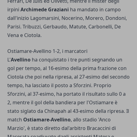
Ferrari, De Iulis ed Olivetti, mentre il mister degli
irpini
Archimede Graziani
ha mandato in campo
dall'inizio Lagomarsini, Nocerino, Morero, Dondoni,
Parisi. Tribuzzi, Gerbaudo, Matute, Carbonelli, De
Vena e Ciotola.
Ostiamare-Avellino 1-2, i marcatori
L'
Avellino
ha conquistato i tre punti segnando un
gol per tempo, al 16-esimo della prima frazione con
Ciotola che poi nella ripresa, al 27-esimo del secondo
tempo, ha lasciato il posto a Sforzini. Proprio
Sforzini, al 37-esimo, ha portato il risultato sullo 0 a
2, mentre il gol della bandiera per l'Ostiamare è
stato siglato da Chinapah al 43-esimo della ripresa. Il
match
Ostiamare-Avellino
, allo stadio 'Anco
Marzio', è stato diretto dal'arbitro Bracaccini di
Macerata coadiuvato dagli assistenti Matera e