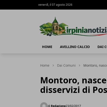
venerdì, il 07 agosto 2026
Irpinianotizia.it
HOME
AVELLINO CALCIO
DAI 
Home
Dai Comuni
Montoro, nasce 
Montoro, nasce 
disservizi di Po
di
Redazione
23/02/2017