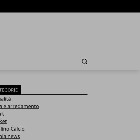
Cerca
TEGORIE
alità
a e arredamento
rt
ket
lino Calcio
inia news