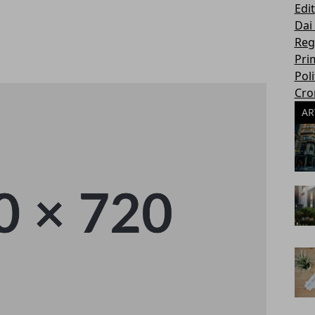
Edit
Dai
Reg
Pri
Poli
Cro
AR