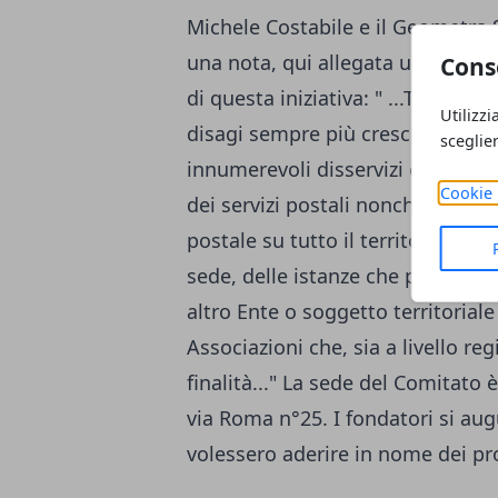
Michele Costabile e il Geometra S
una nota, qui allegata unitamente
Cons
di questa iniziativa: " ...Tale azi
Utilizzi
disagi sempre più crescenti dei ci
sceglie
innumerevoli disservizi e danni 
Cookie 
dei servizi postali nonché dallo s
postale su tutto il territorio. Il
sede, delle istanze che proverra
altro Ente o soggetto territoriale
Associazioni che, sia a livello r
finalità..." La sede del Comitato 
via Roma n°25. I fondatori si au
volessero aderire in nome dei prop