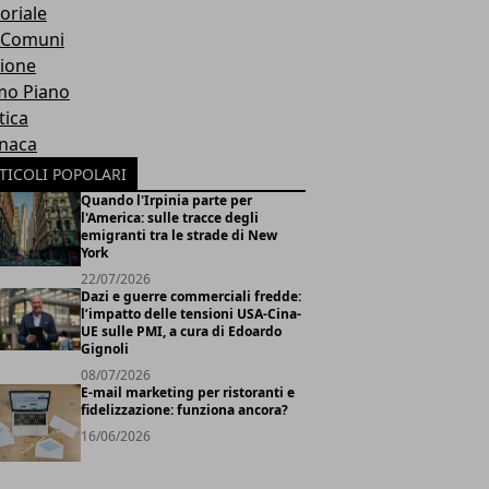
oriale
 Comuni
ione
mo Piano
tica
naca
TICOLI POPOLARI
Quando l'Irpinia parte per
l'America: sulle tracce degli
emigranti tra le strade di New
York
22/07/2026
Dazi e guerre commerciali fredde:
l’impatto delle tensioni USA-Cina-
UE sulle PMI, a cura di Edoardo
Gignoli
08/07/2026
E-mail marketing per ristoranti e
fidelizzazione: funziona ancora?
16/06/2026