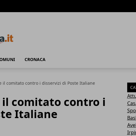
COMUNI
CRONACA
il comitato contro i disservizi di Poste Italiane
CA
Attu
il comitato contro i
Cas
ste Italiane
Spo
Bas
Avel
Irp