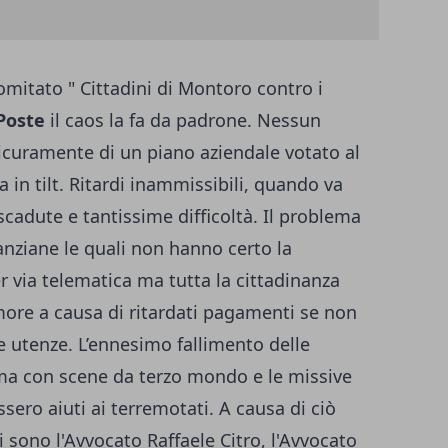
Comitato " Cittadini di Montoro contro i
Poste
il caos la fa da padrone. Nessun
sicuramente di un piano aziendale votato al
a in tilt. Ritardi inammissibili, quando va
cadute e tantissime difficoltà. Il problema
anziane le quali non hanno certo la
er via telematica ma tutta la cittadinanza
ore a causa di ritardati pagamenti se non
le utenze. L’ennesimo fallimento delle
omma con scene da terzo mondo e le missive
ero aiuti ai terremotati. A causa di ciò
 sono l'Avvocato Raffaele Citro, l'Avvocato