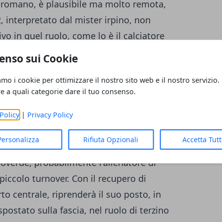
no romano, è plausibile ma molto remota,
2, interpretato dal mister irpino, non
vo in quel ruolo, come lo è il calciatore
catore più equilibrato come
Belloni
.
enso sui Cookie
, che solo il mister scioglierà nei prossimi
amo i cookie per ottimizzare il nostro sito web e il nostro servizio.
nte lascerà il suo posto a Verde, quello
re a quali categorie dare il tuo consenso.
destra, è
Lasik
. Ballottaggio in mediana, per
o recuperato, Paghera ed Omeonga. Capitan
Policy
|
Privacy Policy
erato dall'infortunio, probabilmente si
Personalizza
Rifiuta Opzionali
Accetta Tut
 dei due impegni ravvicinati che
coverde, probabilmente l'allenatore di
ccolo turnover. Con il recupero di
to centrale, riprenderà il suo posto, in
postato sulla fascia, nel ruolo di terzino