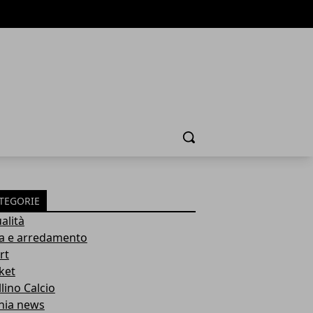
Cerca
TEGORIE
alità
a e arredamento
rt
ket
lino Calcio
inia news