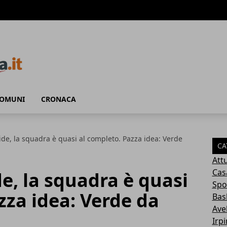
COMUNI
CRONACA
ide, la squadra è quasi al completo. Pazza idea: Verde
CA
Attu
Cas
de, la squadra è quasi
Spo
zza idea: Verde da
Bas
Avel
Irp