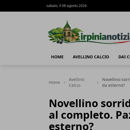
sabato, il 08 agosto 2026
Irpinianotizia.it
HOME
AVELLINO CALCIO
DAI 
Avellino
Novellino sorr
Home
Calcio
da esterno?
Novellino sorri
al completo. Pa
esterno?