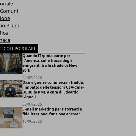
oriale
 Comuni
ione
mo Piano
tica
naca
TICOLI POPOLARI
Quando l'Irpinia parte per
l'America: sulle tracce degli
emigranti tra le strade di New
York
22/07/2026
Dazi e guerre commerciali fredde:
l’impatto delle tensioni USA-Cina-
UE sulle PMI, a cura di Edoardo
Gignoli
08/07/2026
E-mail marketing per ristoranti e
fidelizzazione: funziona ancora?
16/06/2026