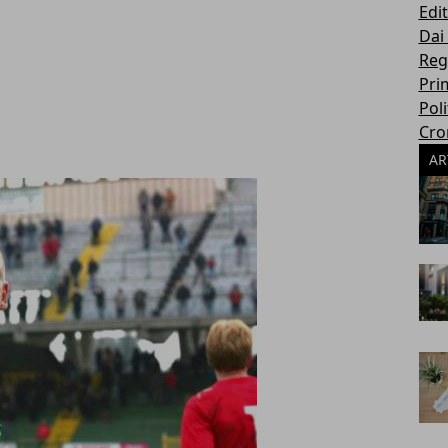
Edit
Dai
Reg
Pri
Poli
Cro
AR