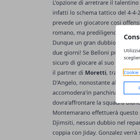
L'opzione di arretrare il talenti
infatti lo schema tattico del 4-4-
prevede un giocatore cosi offensi
romano, ma prediligendo un gio
Cons
Dunque un gran dubbio in attacco
Utilizzi
due giorni! Se Belloni probabilme
sceglie
sicuro di giocare al suo posto a 
il partner di
Moretti
, tra l'altr
Cookie 
D'Angelo, nonostante abbia recup
accomodera'in panchina, in vista
dovra'affrontare la squadra bian
Montemarano effettuerà questo pi
Djimsiti, nessun dubbio nel repar
coppia con Jiday. Gonzalez verrà s