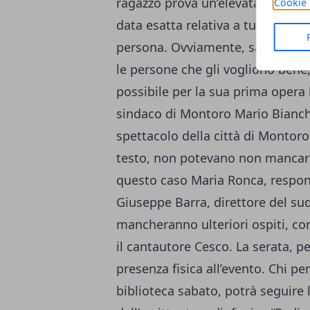
ragazzo prova un’elevata sensibil
Cookie 
data esatta relativa a tutti gli a
persona. Ovviamente, sabato sera
le persone che gli vogliono bene,
possibile per la sua prima opera l
sindaco di Montoro Mario Bianchi
spettacolo della città di Montoro 
testo, non potevano non mancare g
questo caso Maria Ronca, responsa
Giuseppe Barra, direttore del su
mancheranno ulteriori ospiti, co
il cantautore Cesco. La serata, pe
presenza fisica all’evento. Chi pe
biblioteca sabato, potrà seguire