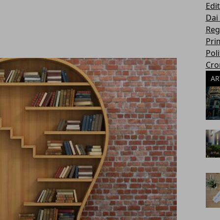
Edit
Dai
Reg
Pri
Poli
Cro
AR