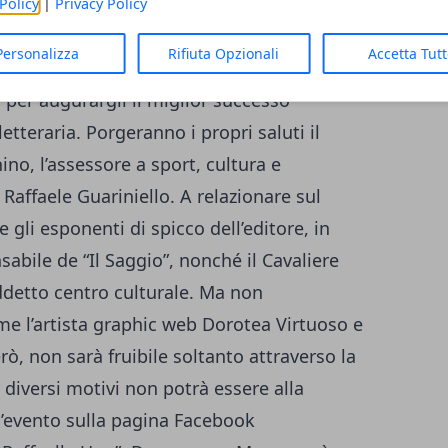
ità verso l’animo umano da ricordare la
Policy
|
Privacy Policy
vvenimenti da cui si sente colpito in prima
Personalizza
Rifiuta Opzionali
Accetta Tut
 Marco sarà attorniato da tutti gli amici e
 per augurargli il miglior successo
etteraria. Porgeranno i propri saluti il
no, l’assessore a sport, cultura e
Raffaele Guariniello. A relazionare sul
li esponenti di spicco dell’editore, in
bile de “Il Saggio”, nonché il Cavaliere
ddetto centro culturale. Ma non
me l’artista graphic web Dorotea Virtuoso e
rò, non sarà fruibile soltanto attraverso la
r diversi motivi non potrà essere alla
 l’evento sulla pagina Facebook