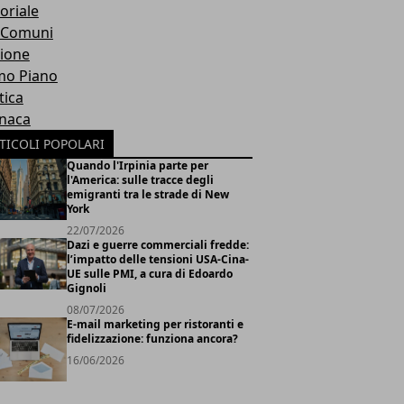
oriale
 Comuni
ione
mo Piano
tica
naca
TICOLI POPOLARI
Quando l'Irpinia parte per
l'America: sulle tracce degli
emigranti tra le strade di New
York
22/07/2026
Dazi e guerre commerciali fredde:
l’impatto delle tensioni USA-Cina-
UE sulle PMI, a cura di Edoardo
Gignoli
08/07/2026
E-mail marketing per ristoranti e
fidelizzazione: funziona ancora?
16/06/2026