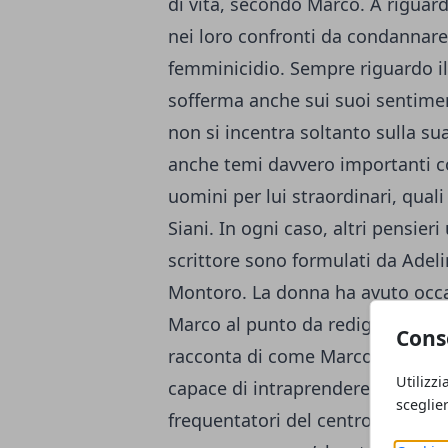
di vita, secondo Marco. A riguard
nei loro confronti da condanna
femminicidio. Sempre riguardo il 
sofferma anche sui suoi sentimen
non si incentra soltanto sulla sua
anche temi davvero importanti co
uomini per lui straordinari, qua
Siani. In ogni caso, altri pensieri
scrittore sono formulati da Adeli
Montoro. La donna ha avuto occa
Marco al punto da redigere la pre
Cons
racconta di come Marco sia un fr
Utilizzi
capace di intraprendere anche int
sceglie
frequentatori del centro cultural