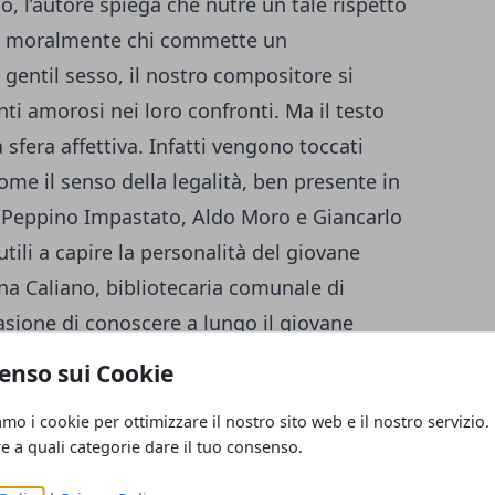
o, l’autore spiega che nutre un tale rispetto
re moralmente chi commette un
gentil sesso, il nostro compositore si
ti amorosi nei loro confronti. Ma il testo
 sfera affettiva. Infatti vengono toccati
me il senso della legalità, ben presente in
li Peppino Impastato, Aldo Moro e Giancarlo
 utili a capire la personalità del giovane
na Caliano, bibliotecaria comunale di
sione di conoscere a lungo il giovane
fazione al testo. A riguardo, Adelina
enso sui Cookie
equentatore assiduo della biblioteca,
amo i cookie per ottimizzare il nostro sito web e il nostro servizio.
eressanti scambi dialettici con agli altri
re a quali categorie dare il tuo consenso.
e. Inoltre viene spiegato anche che il