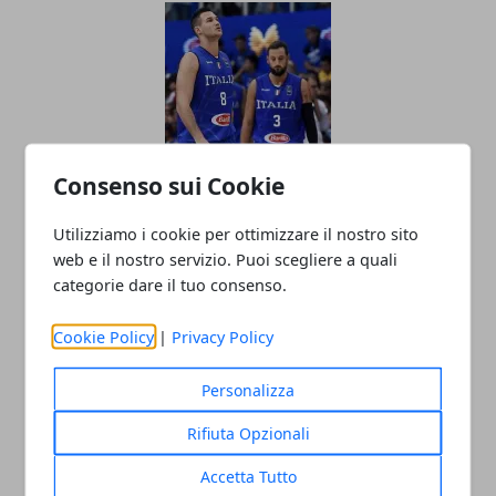
Consenso sui Cookie
Mondiale di Basket: dove può arrivare
l'Italia di Meo Sacchetti?
Utilizziamo i cookie per ottimizzare il nostro sito
web e il nostro servizio. Puoi scegliere a quali
27/06/2019
categorie dare il tuo consenso.
Cookie Policy
|
Privacy Policy
Personalizza
Rifiuta Opzionali
Accetta Tutto