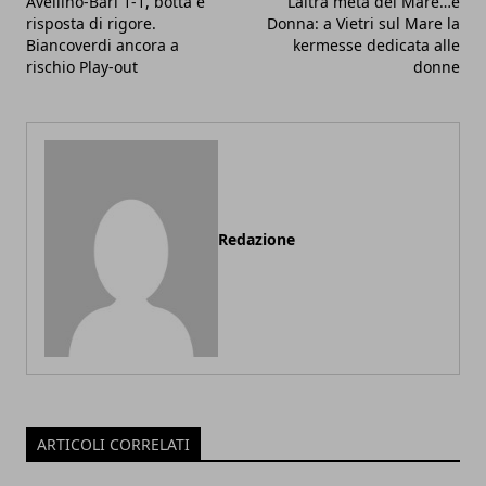
Avellino-Bari 1-1, botta e
L’altra metà del Mare…è
risposta di rigore.
Donna: a Vietri sul Mare la
Biancoverdi ancora a
kermesse dedicata alle
rischio Play-out
donne
Redazione
ARTICOLI CORRELATI