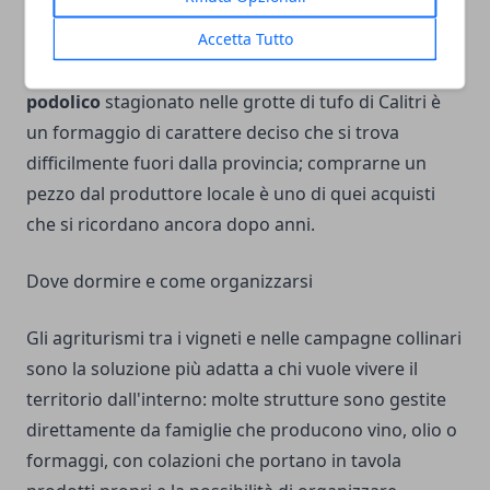
castagna di Montella IGP
, raccolta in autunno nei
Accetta Tutto
castagneti dei Picentini, si trova in sagre, pastifici e
gastronomie locali da ottobre in poi. Il
caciocavallo
podolico
stagionato nelle grotte di tufo di Calitri è
un formaggio di carattere deciso che si trova
difficilmente fuori dalla provincia; comprarne un
pezzo dal produttore locale è uno di quei acquisti
che si ricordano ancora dopo anni.
Dove dormire e come organizzarsi
Gli agriturismi tra i vigneti e nelle campagne collinari
sono la soluzione più adatta a chi vuole vivere il
territorio dall'interno: molte strutture sono gestite
direttamente da famiglie che producono vino, olio o
formaggi, con colazioni che portano in tavola