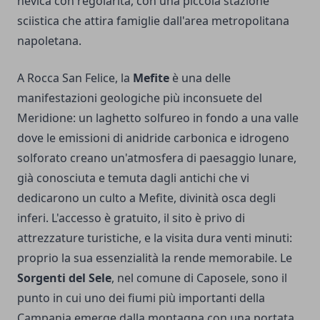
nevica con regolarità, con una piccola stazione
sciistica che attira famiglie dall'area metropolitana
napoletana.
A Rocca San Felice, la
Mefite
è una delle
manifestazioni geologiche più inconsuete del
Meridione: un laghetto solfureo in fondo a una valle
dove le emissioni di anidride carbonica e idrogeno
solforato creano un'atmosfera di paesaggio lunare,
già conosciuta e temuta dagli antichi che vi
dedicarono un culto a Mefite, divinità osca degli
inferi. L'accesso è gratuito, il sito è privo di
attrezzature turistiche, e la visita dura venti minuti:
proprio la sua essenzialità la rende memorabile. Le
Sorgenti del Sele
, nel comune di Caposele, sono il
punto in cui uno dei fiumi più importanti della
Campania emerge dalla montagna con una portata