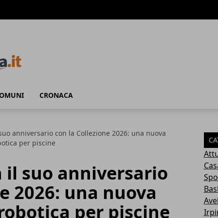
COMUNI
CRONACA
 suo anniversario con la Collezione 2026: una nuova
CA
otica per piscine
Attu
Cas
 il suo anniversario
Spo
ne 2026: una nuova
Bas
Avel
robotica per piscine
Irp