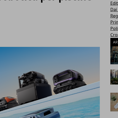
Edit
Dai
Reg
Pri
Poli
Cro
AR