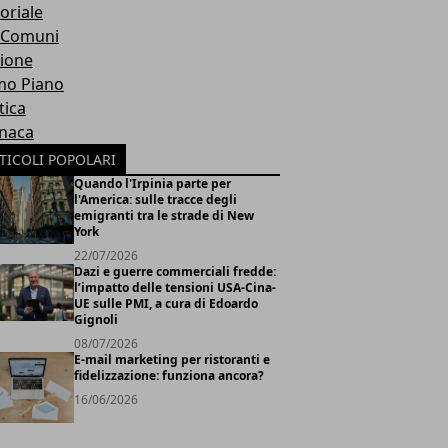
oriale
 Comuni
ione
mo Piano
tica
naca
TICOLI POPOLARI
Quando l'Irpinia parte per
l'America: sulle tracce degli
emigranti tra le strade di New
York
22/07/2026
Dazi e guerre commerciali fredde:
l’impatto delle tensioni USA-Cina-
UE sulle PMI, a cura di Edoardo
Gignoli
08/07/2026
E-mail marketing per ristoranti e
fidelizzazione: funziona ancora?
16/06/2026