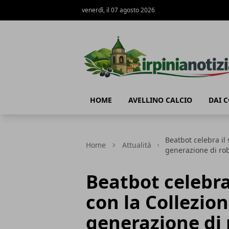
venerdì, il 07 agosto 2026
Irpinianotizia.it
HOME
AVELLINO CALCIO
DAI 
Beatbot celebra il
Home
Attualità
generazione di rob
Beatbot celebra
con la Collezio
generazione di 