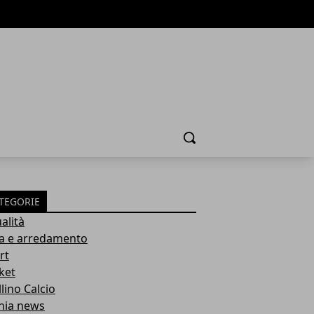
Cerca
TEGORIE
alità
a e arredamento
rt
ket
lino Calcio
inia news