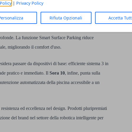
Sora si rivolge agli utenti in cerca di un upgrade a un
Policy
|
Privacy Policy
Personalizza
Rifiuta Opzionali
Accetta Tut
to, pareti, linea di galleggiamento e superficie, con
rofonde. La funzione Smart Surface Parking riduce
ale, migliorando il comfort d'uso.
sidera passare da dispositivi di base: efficiente sistema 3 in
ade pratico e immediato. Il
Sora 10
, infine, punta sulla
anutenzione automatizzata della piscina accessibile a un
, resistenza ed eccellenza nel design. Prodotti pluripremiati
zione del brand nel settore della robotica intelligente per