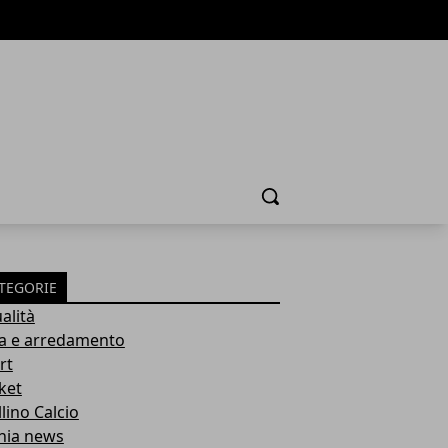
Cerca
TEGORIE
alità
a e arredamento
rt
ket
lino Calcio
inia news