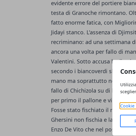
evidente errore del portiere bian
testa di Granoche rimontano. Oltr
fatto enorme fatica, con Migliori
Jidayi stanco. L'assenza di Djimsit
recriminano: ad una settimana di
ancora una volta per fallo di man
Valentini. Sotto accusa la direzio
Cons
secondo i biancoverdi sbaglia in 
mano ma soprattutto nel finale. 
Utilizzi
fallo di Chichizola su di lui. Da
sceglie
per primo il pallone e viene agg
Cookie 
Fosse stato fischiato il rigore, 
Ghersini non fischia e la gara fini
Enzo De Vito che nel post gara si