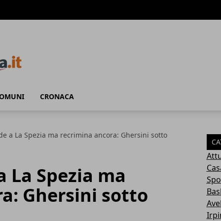
COMUNI
CRONACA
ade a La Spezia ma recrimina ancora: Ghersini sotto
CA
Attu
Cas
 a La Spezia ma
Spo
a: Ghersini sotto
Bas
Avel
Irp