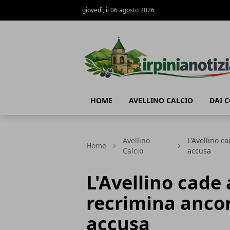
giovedì, il 06 agosto 2026
Irpinianotizia.it
HOME
AVELLINO CALCIO
DAI 
Avellino
L'Avellino c
Home
Calcio
accusa
L'Avellino cade
recrimina ancor
accusa