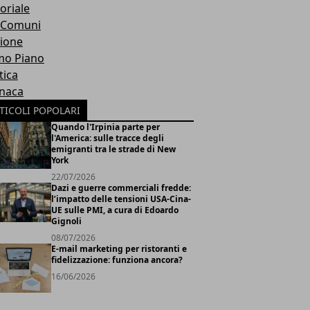
oriale
 Comuni
ione
mo Piano
tica
naca
TICOLI POPOLARI
Quando l'Irpinia parte per
l'America: sulle tracce degli
emigranti tra le strade di New
York
22/07/2026
Dazi e guerre commerciali fredde:
l’impatto delle tensioni USA-Cina-
UE sulle PMI, a cura di Edoardo
Gignoli
08/07/2026
E-mail marketing per ristoranti e
fidelizzazione: funziona ancora?
16/06/2026