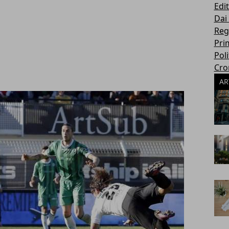
Edit
Dai
Reg
Pri
Poli
Cro
AR