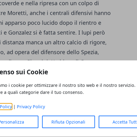
coverde e nella ripresa con un colpo di
e Moretti, anche i centrali difensivi hanno
ni apparso poco lucido dopo il rientro e
i e Gonzalez si è fatta sentire. I lupi però
 distanza manca un altro calcio di rigore,
o, ad opera del difensore dello Spezia,
ne di gara Ghersini. L'arbitro di Genova,
enso sui Cookie
maniera grave non solo per il tocco di
Ardemagni chiede un calcio di rigore per
amo i cookie per ottimizzare il nostro sito web e il nostro servizio.
lle immagini sembra che l'attaccante tocca
re a quali categorie dare il tuo consenso.
anciato dalle gambe dell'estremo difensore.
Policy
|
Privacy Policy
nessuno avrebbe gridato allo scandalo.
sce tra le polemiche degli irpini, con il ds
Personalizza
Rifiuta Opzionali
Accetta Tut
 è fatto duramente sentire in sala stampa: