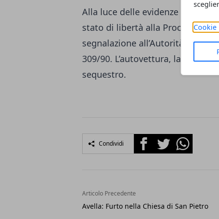
sceglie
Alla luce delle evidenze emerse, 
stato di libertà alla Procura dell
Cookie 
segnalazione all’Autorità Amminist
309/90. L’autovettura, la droga ed
sequestro.
Facebook
Twitter
Whatsapp
Condividi
Articolo Precedente
Avella: Furto nella Chiesa di San Pietro