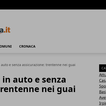
COMUNI
CRONACA
n auto e senza assicurazione: trentenne nei guai
CA
Attu
 in auto e senza
Cas
trentenne nei guai
Spo
Bas
Avel
Irp