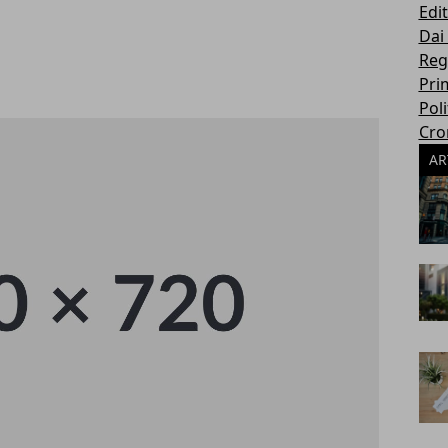
Edit
Dai
Reg
Pri
Poli
Cro
AR