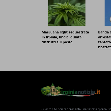
Marijuana light sequestrata
Banda d
in Irpinia, undici quintali
arresta
distrutti sul posto
tentato
ricetta
Questo sito non rappresenta una testata giornalist