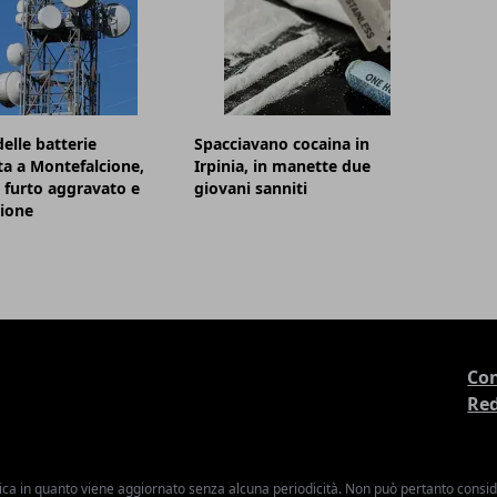
elle batterie
Spacciavano cocaina in
ta a Montefalcione,
Irpinia, in manette due
 furto aggravato e
giovani sanniti
zione
Con
Re
ica in quanto viene aggiornato senza alcuna periodicità. Non può pertanto consider