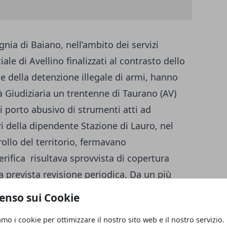
gnia di Baiano, nell’ambito dei servizi
le di Avellino finalizzati al contrasto dello
e della detenzione illegale di armi, hanno
à Giudiziaria un trentenne di Taurano (AV)
i porto abusivo di strumenti atti ad
ari della dipendente Stazione di Lauro, nel
trollo del territorio, fermavano
erifica risultava sprovvista di copertura
a prevista revisione periodica. Da un più
di perquisizione i carabinieri rinvenivano,
enso sui Cookie
to, un coltello a serramanico della lunghezza
amo i cookie per ottimizzare il nostro sito web e il nostro servizio.
lla sostanza stupefacente di tipo marijuana.