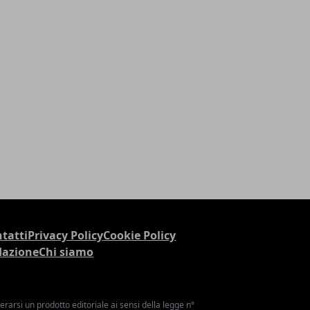
tatti
Privacy Policy
Cookie Policy
dazione
Chi siamo
arsi un prodotto editoriale ai sensi della legge n°