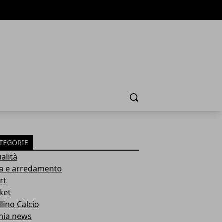
Cerca
TEGORIE
alità
a e arredamento
rt
ket
lino Calcio
inia news