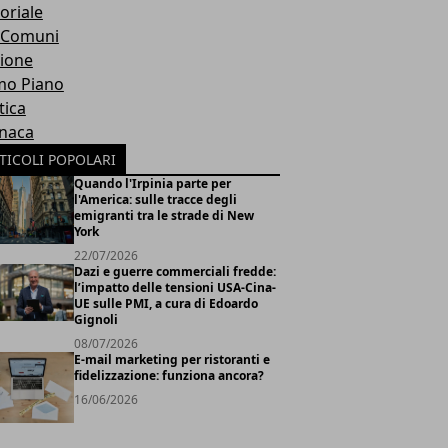
oriale
 Comuni
ione
mo Piano
tica
naca
TICOLI POPOLARI
Quando l'Irpinia parte per
l'America: sulle tracce degli
emigranti tra le strade di New
York
22/07/2026
Dazi e guerre commerciali fredde:
l’impatto delle tensioni USA-Cina-
UE sulle PMI, a cura di Edoardo
Gignoli
08/07/2026
E-mail marketing per ristoranti e
fidelizzazione: funziona ancora?
16/06/2026