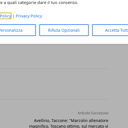
re a quali categorie dare il tuo consenso.
per il trentenne scattava la denuncia in
a Repubblica di Avellino nonché la
Policy
|
Privacy Policy
rativa ai sensi dell’art. 75 del D.P.R.
Personalizza
Rifiuta Opzionali
Accetta Tut
 il coltello sono stati sottoposti a
Articolo Successivo
Avellino, Taccone: "Marcolin allenatore
magnifico, Toscano ottimo, sul mercato vi