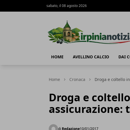
sabato, il 08 agosto 2026
Irpinianotizia.it
HOME
AVELLINO CALCIO
DAI 
Home
Cronaca
Droga e coltello i
Droga e coltello
assicurazione: 
di
Redazione
10/01/2017