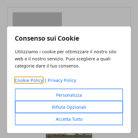
Consenso sui Cookie
Redazione
Utilizziamo i cookie per ottimizzare il nostro sito
web e il nostro servizio. Puoi scegliere a quali
categorie dare il tuo consenso.
Cookie Policy
|
Privacy Policy
Personalizza
ARTICOLI CORRELATI
Rifiuta Opzionali
Accetta Tutto