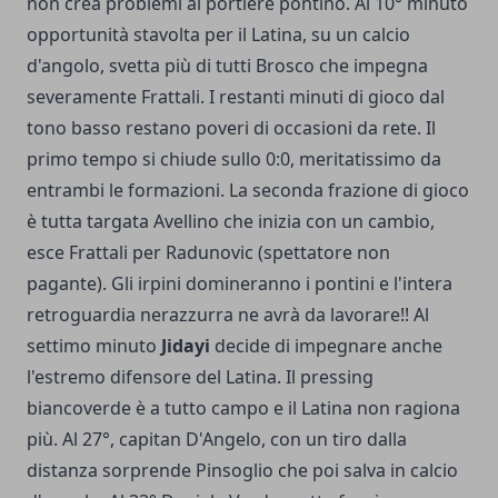
non crea problemi al portiere pontino. Al 10° minuto
opportunità stavolta per il Latina, su un calcio
d'angolo, svetta più di tutti Brosco che impegna
severamente Frattali. I restanti minuti di gioco dal
tono basso restano poveri di occasioni da rete. Il
primo tempo si chiude sullo 0:0, meritatissimo da
entrambi le formazioni. La seconda frazione di gioco
è tutta targata Avellino che inizia con un cambio,
esce Frattali per Radunovic (spettatore non
pagante). Gli irpini domineranno i pontini e l'intera
retroguardia nerazzurra ne avrà da lavorare!! Al
settimo minuto
Jidayi
decide di impegnare anche
l'estremo difensore del Latina. Il pressing
biancoverde è a tutto campo e il Latina non ragiona
più. Al 27°, capitan D'Angelo, con un tiro dalla
distanza sorprende Pinsoglio che poi salva in calcio