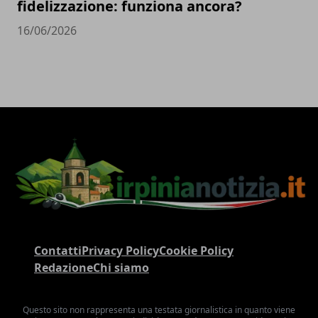
fidelizzazione: funziona ancora?
16/06/2026
Contatti
Privacy Policy
Cookie Policy
Redazione
Chi siamo
Questo sito non rappresenta una testata giornalistica in quanto viene