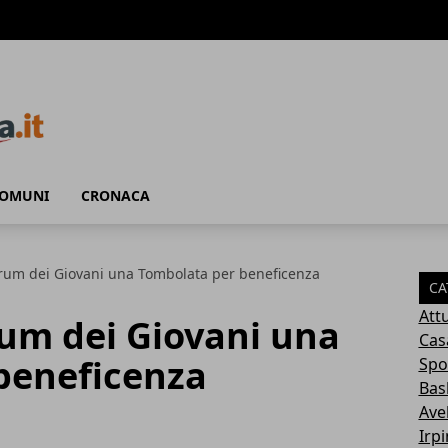
COMUNI
CRONACA
orum dei Giovani una Tombolata per beneficenza
CA
Attu
rum dei Giovani una
Cas
beneficenza
Spo
Bas
Avel
Irp