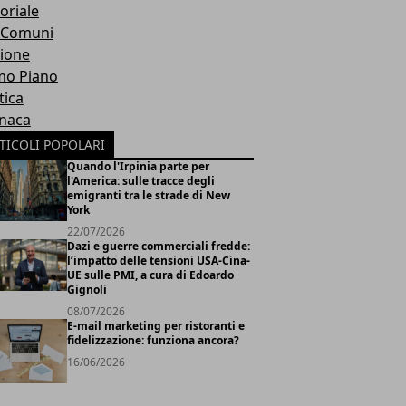
oriale
 Comuni
ione
mo Piano
tica
naca
TICOLI POPOLARI
Quando l'Irpinia parte per
l'America: sulle tracce degli
emigranti tra le strade di New
York
22/07/2026
Dazi e guerre commerciali fredde:
l’impatto delle tensioni USA-Cina-
UE sulle PMI, a cura di Edoardo
Gignoli
08/07/2026
E-mail marketing per ristoranti e
fidelizzazione: funziona ancora?
16/06/2026