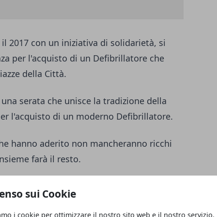
 2017 con un iniziativa di solidarietà, si
za per l'acquisto di un Defibrillatore che
iazze della Città.
 una serata che unisce la tradizione della
r l'acquisto di un moderno Defibrillatore.
 che hanno aderito non mancheranno ricchi
nsieme farà il resto.
 partecipare e divertirsi.
enso sui Cookie
nte emozioni in occasione della Tombolata di
amo i cookie per ottimizzare il nostro sito web e il nostro servizio.