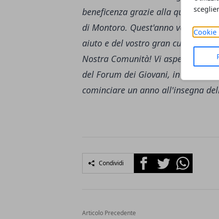
sceglie
beneficenza grazie alla quale siamo 
di Montoro.
Quest'anno vogliamo r
Cookie 
aiuto e del vostro gran cuore per
Nostra Comunità!
Vi aspettiamo D
del Forum dei Giovani, in via Miche
cominciare un anno all'insegna dell
Facebook
Twitter
Whatsapp
Condividi
Articolo Precedente