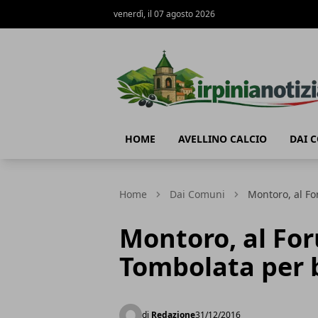
venerdì, il 07 agosto 2026
Irpinianotizia.it
HOME
AVELLINO CALCIO
DAI 
Home
Dai Comuni
Montoro, al F
Montoro, al Fo
Tombolata per 
di
Redazione
31/12/2016