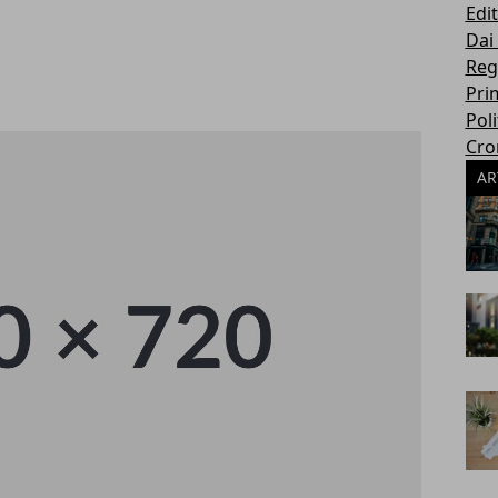
Edit
Dai
Reg
Pri
Poli
Cro
AR