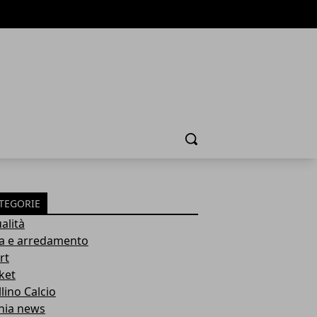
Cerca
TEGORIE
alità
a e arredamento
rt
ket
lino Calcio
inia news