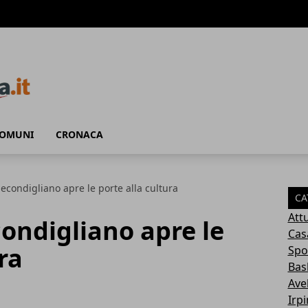
COMUNI
CRONACA
Secondigliano apre le porte alla cultura
CA
Attu
condigliano apre le
Cas
ra
Spo
Bas
Avel
Irp