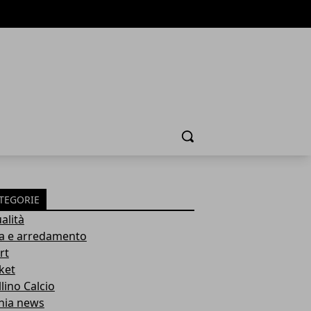
Cerca
TEGORIE
alità
a e arredamento
rt
ket
lino Calcio
inia news