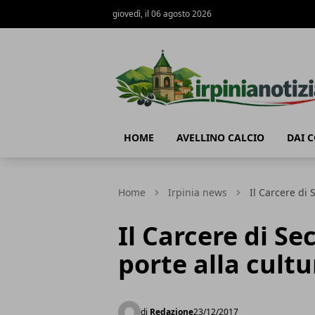
giovedì, il 06 agosto 2026
Irpinianotizia.it
HOME
AVELLINO CALCIO
DAI 
Home
Irpinia news
Il Carcere di 
Il Carcere di Se
porte alla cultu
di
Redazione
23/12/2017