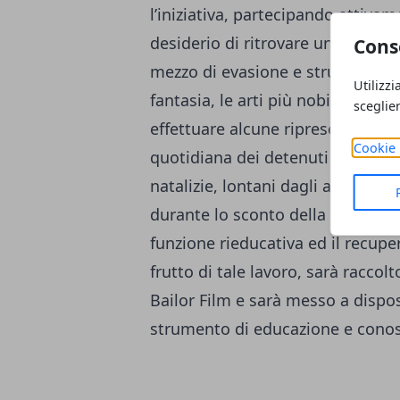
l’iniziativa, partecipando attivam
desiderio di ritrovare una propri
Cons
mezzo di evasione e strumento di 
Utilizzi
fantasia, le arti più nobili e raff
sceglie
effettuare alcune riprese all’inte
Cookie 
quotidiana dei detenuti di massim
natalizie, lontani dagli affetti pi
durante lo sconto della pena, neg
funzione rieducativa ed il recupero
frutto di tale lavoro, sarà racco
Bailor Film e sarà messo a dispos
strumento di educazione e cono