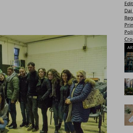
Edit
Dai
Reg
Pri
Poli
Cro
AR