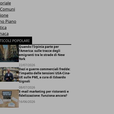
oriale
 Comuni
ione
mo Piano
tica
naca
TICOLI POPOLARI
Quando l'Irpinia parte per
l'America: sulle tracce degli
emigranti tra le strade di New
York
22/07/2026
Dazi e guerre commerciali fredde:
l’impatto delle tensioni USA-Cina-
UE sulle PMI, a cura di Edoardo
Gignoli
08/07/2026
E-mail marketing per ristoranti e
fidelizzazione: funziona ancora?
16/06/2026