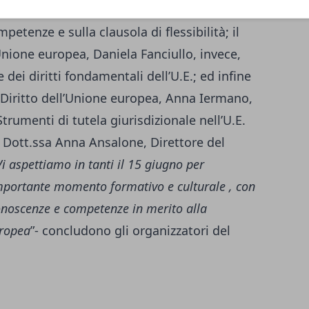
ropea, Angela Martone, si soffermerà sul
petenze e sulla clausola di flessibilità; il
’Unione europea, Daniela Fanciullo, invece,
dei diritti fondamentali dell’U.E.; ed infine
n Diritto dell’Unione europea, Anna Iermano,
Strumenti di tutela giurisdizionale nell’U.E.
 Dott.ssa Anna Ansalone, Direttore del
Vi aspettiamo in tanti il 15 giugno per
mportante momento formativo e culturale , con
 conoscenze e competenze in merito alla
uropea
”- concludono gli organizzatori del