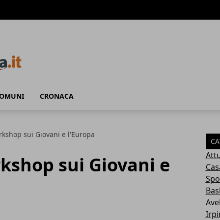
COMUNI
CRONACA
orkshop sui Giovani e l'Europa
CA
Attu
rkshop sui Giovani e
Cas
Spo
Bas
Avel
Irp