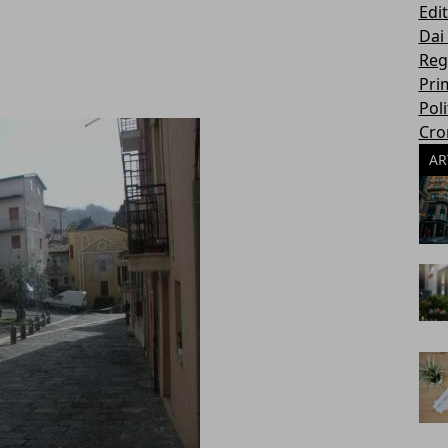
Edit
Dai
Reg
Pri
Poli
Cro
AR