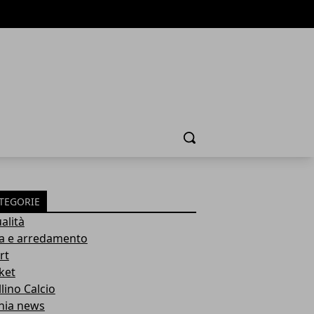
Cerca
TEGORIE
alità
a e arredamento
rt
ket
lino Calcio
inia news