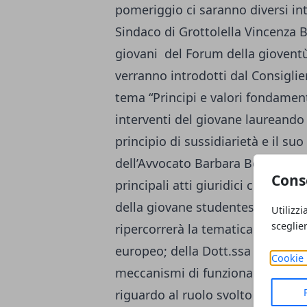
pomeriggio ci saranno diversi inte
Sindaco di Grottolella Vincenza 
giovani del Forum della gioventù
verranno introdotti dal Consigli
tema “Principi e valori fondamenta
interventi del giovane laureando 
principio di sussidiarietà e il su
dell’Avvocato Barbara Bergamasco
Cons
principali atti giuridici che pro
della giovane studentessa di giu
Utilizzi
sceglie
ripercorrerà la tematica relativa 
europeo; della Dott.ssa Antonia Pi
Cookie 
meccanismi di funzionamento dell
riguardo al ruolo svolto dalla Co