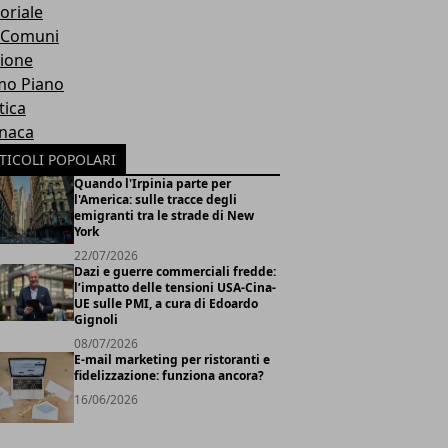
oriale
 Comuni
ione
mo Piano
tica
naca
TICOLI POPOLARI
Quando l'Irpinia parte per
l'America: sulle tracce degli
emigranti tra le strade di New
York
22/07/2026
Dazi e guerre commerciali fredde:
l’impatto delle tensioni USA-Cina-
UE sulle PMI, a cura di Edoardo
Gignoli
08/07/2026
E-mail marketing per ristoranti e
fidelizzazione: funziona ancora?
16/06/2026