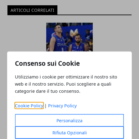
ARTICOLI CORRELATI
Consenso sui Cookie
Utilizziamo i cookie per ottimizzare il nostro sito
Mondiale di Basket: dove può arrivare
web e il nostro servizio. Puoi scegliere a quali
l'Italia di Meo Sacchetti?
categorie dare il tuo consenso.
27/06/2019
Cookie Policy
|
Privacy Policy
Personalizza
Rifiuta Opzionali