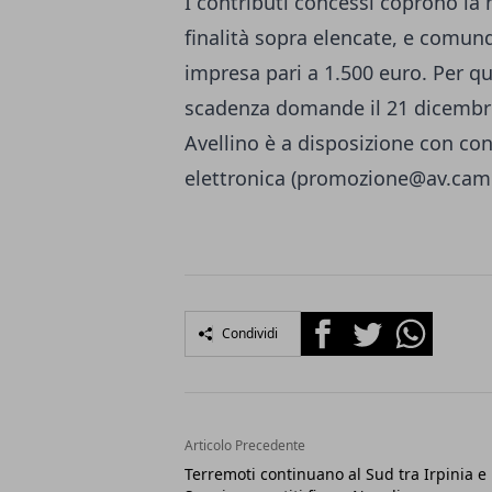
I contributi concessi coprono la
finalità sopra elencate, e comun
impresa pari a 1.500 euro. Per q
scadenza domande il 21 dicembre
Avellino è a disposizione con co
elettronica (
promozione@av.cam
Facebook
Twitter
Whatsapp
Condividi
Articolo Precedente
Terremoti continuano al Sud tra Irpinia e