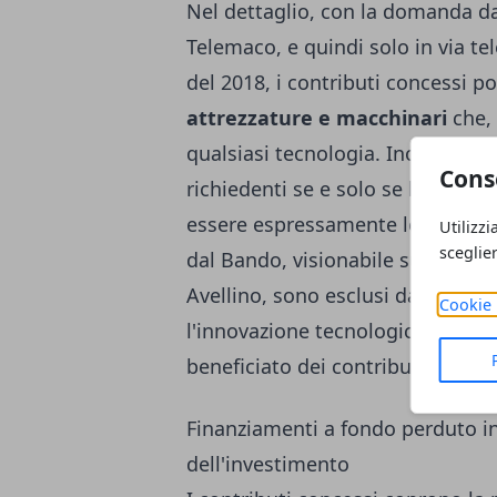
Nel dettaglio, con la domanda da
Telemaco, e quindi solo in via te
del 2018, i contributi concessi p
attrezzature e macchinari
che, 
qualsiasi tecnologia. Inoltre, il 
Cons
richiedenti se e solo se le attrez
essere espressamente legati ai p
Utilizzi
sceglie
dal Bando, visionabile sul sito 
Avellino, sono esclusi dall'acces
Cookie 
l'innovazione tecnologica quelle
beneficiato dei contributi per l'
Finanziamenti a fondo perduto i
dell'investimento