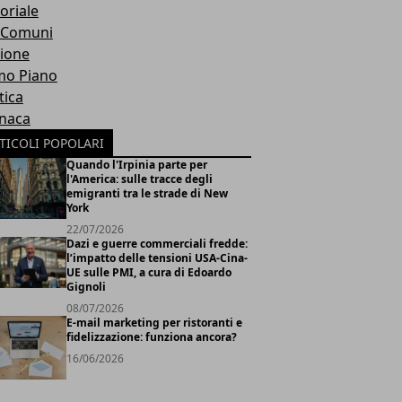
oriale
 Comuni
ione
mo Piano
tica
naca
TICOLI POPOLARI
Quando l'Irpinia parte per
l'America: sulle tracce degli
emigranti tra le strade di New
York
22/07/2026
Dazi e guerre commerciali fredde:
l’impatto delle tensioni USA-Cina-
UE sulle PMI, a cura di Edoardo
Gignoli
08/07/2026
E-mail marketing per ristoranti e
fidelizzazione: funziona ancora?
16/06/2026