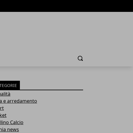
Cerca
TEGORIE
alità
a e arredamento
rt
ket
lino Calcio
inia news