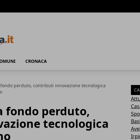
COMUNI
CRONACA
 fondo perduto, contributi innovazione tecnologica
CA
o
Attu
Cas
a fondo perduto,
Spo
vazione tecnologica
Bas
Avel
no
Irp