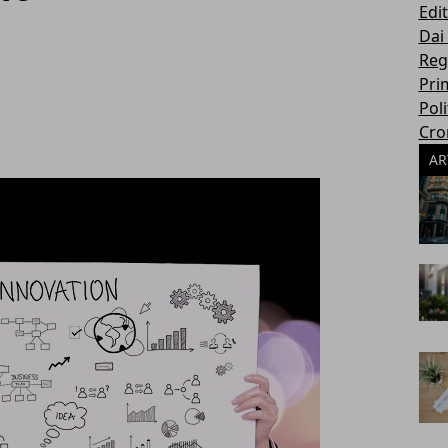
Edit
Dai
Reg
Pri
Poli
Cro
AR