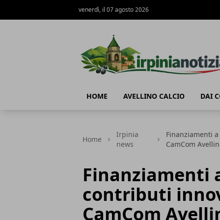
venerdì, il 07 agosto 2026
Irpinianotizia.it
HOME
AVELLINO CALCIO
DAI 
Irpinia
Finanziamenti a
Home
news
CamCom Avellin
Finanziamenti 
contributi inno
CamCom Avelli