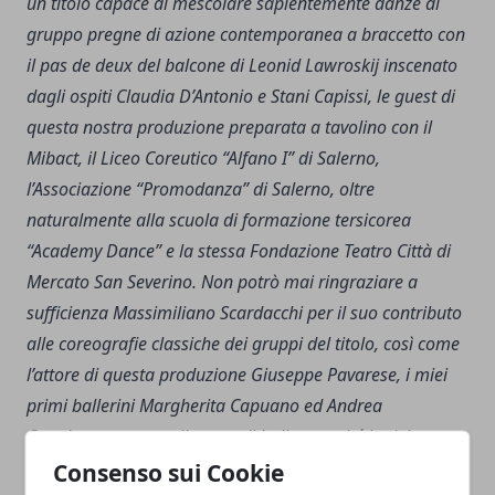
un titolo capace di mescolare sapientemente danze di
gruppo pregne di azione contemporanea a braccetto con
il pas de deux del balcone di Leonid Lawroskij inscenato
dagli ospiti Claudia D’Antonio e Stani Capissi, le guest di
questa nostra produzione preparata a tavolino con il
Mibact, il Liceo Coreutico “Alfano I” di Salerno,
l’Associazione “Promodanza” di Salerno, oltre
naturalmente alla scuola di formazione tersicorea
“Academy Dance” e la stessa Fondazione Teatro Città di
Mercato San Severino. Non potrò mai ringraziare a
sufficienza Massimiliano Scardacchi per il suo contributo
alle coreografie classiche dei gruppi del titolo, così come
l’attore di questa produzione Giuseppe Pavarese, i miei
primi ballerini Margherita Capuano ed Andrea
Capoluongo e tutto il corpo di ballo, nonché i miei
assistenti
Fioravante Botta, Alessandra Vottariello e Luisa
Consenso sui Cookie