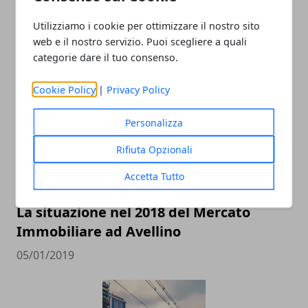
Utilizziamo i cookie per ottimizzare il nostro sito
web e il nostro servizio. Puoi scegliere a quali
categorie dare il tuo consenso.
ARTICOLI CORRELATI
Cookie Policy
|
Privacy Policy
Personalizza
Rifiuta Opzionali
Accetta Tutto
La situazione nel 2018 del Mercato
Immobiliare ad Avellino
05/01/2019