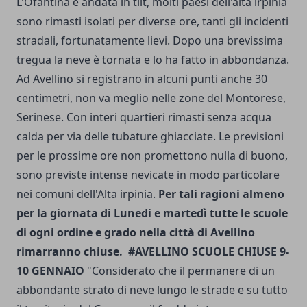
L'Ofantina è andata in tilt, molti paesi dell'alta irpinia
sono rimasti isolati per diverse ore, tanti gli incidenti
stradali, fortunatamente lievi. Dopo una brevissima
tregua la neve è tornata e lo ha fatto in abbondanza.
Ad Avellino si registrano in alcuni punti anche 30
centimetri, non va meglio nelle zone del Montorese,
Serinese. Con interi quartieri rimasti senza acqua
calda per via delle tubature ghiacciate. Le previsioni
per le prossime ore non promettono nulla di buono,
sono previste intense nevicate in modo particolare
nei comuni dell'Alta irpinia.
Per tali ragioni almeno
per la giornata di Lunedi e martedì tutte le scuole
di ogni ordine e grado nella città di Avellino
rimarranno chiuse.
#AVELLINO SCUOLE CHIUSE 9-
10 GENNAIO
"Considerato che il permanere di un
abbondante strato di neve lungo le strade e su tutto