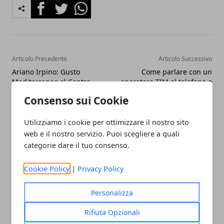
Facebook
Twitter
Whatsapp
Articolo Precedente
Articolo Successivo
Ariano Irpino: Gusto
Come parlare con un
Mediterraneo al Centro
operatore TIM al telefono o
Fieristico, 12-14 ottobre
su internet
Consenso sui Cookie
Utilizziamo i cookie per ottimizzare il nostro sito
web e il nostro servizio. Puoi scegliere a quali
categorie dare il tuo consenso.
Cookie Policy
|
Privacy Policy
Redazione
Personalizza
Rifiuta Opzionali