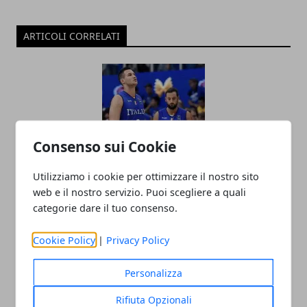
ARTICOLI CORRELATI
Consenso sui Cookie
Utilizziamo i cookie per ottimizzare il nostro sito
Mondiale di Basket: dove può arrivare
web e il nostro servizio. Puoi scegliere a quali
l'Italia di Meo Sacchetti?
categorie dare il tuo consenso.
27/06/2019
Cookie Policy
|
Privacy Policy
Personalizza
Rifiuta Opzionali