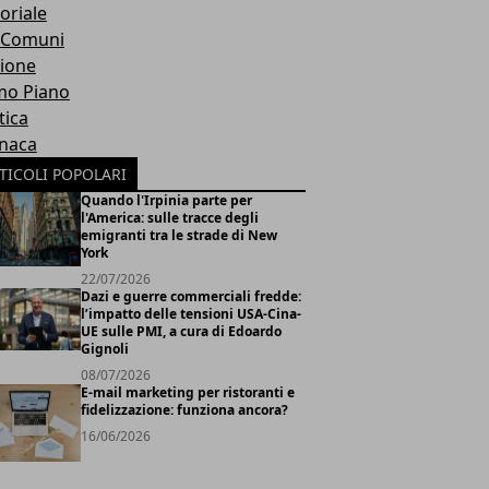
oriale
 Comuni
ione
mo Piano
tica
naca
TICOLI POPOLARI
Quando l'Irpinia parte per
l'America: sulle tracce degli
emigranti tra le strade di New
York
22/07/2026
Dazi e guerre commerciali fredde:
l’impatto delle tensioni USA-Cina-
UE sulle PMI, a cura di Edoardo
Gignoli
08/07/2026
E-mail marketing per ristoranti e
fidelizzazione: funziona ancora?
16/06/2026