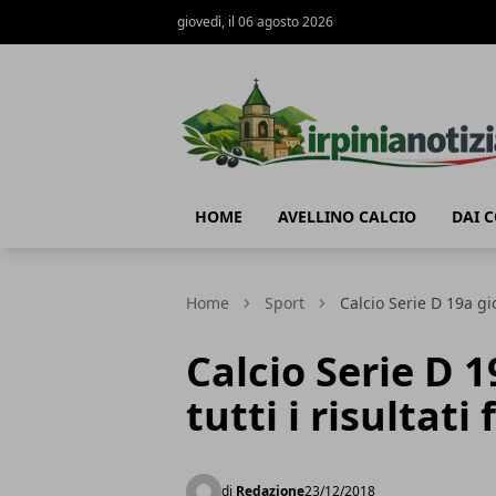
giovedì, il 06 agosto 2026
Irpinianotizia.it
HOME
AVELLINO CALCIO
DAI 
Home
Sport
Calcio Serie D 19a gior
Calcio Serie D 
tutti i risultati 
di
Redazione
23/12/2018