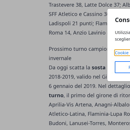
Trastevere 38, Latte Dolce 37; Al
SFF Atletico e Cassino 30, Vis Ar
Cons
Ladispoli 21 punti; Flaminia 20, 
Roma 14, Anzio Lavinio 8.
Utilizzi
sceglie
Prossimo turno campionato di Ser
Cookie 
invernale
Da oggi scatta la
sosta invernal
2018-2019, valido nel Girone G pe
6 gennaio del 2019. Nel dettaglio
turno
, il primo del girone di rit
Aprilia-Vis Artena, Anagni-Albal
Atletico-Latina, Flaminia-Lupa R
Budoni, Lanusei-Torres, Monteros