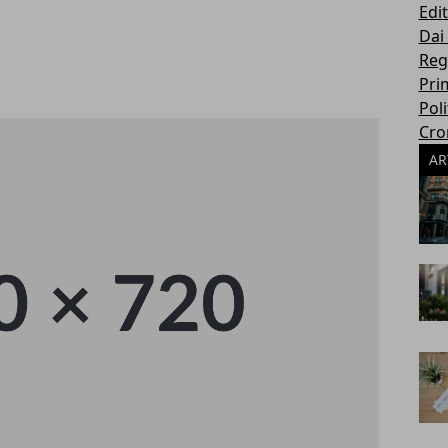
Edit
Dai
Reg
Pri
Poli
Cro
AR