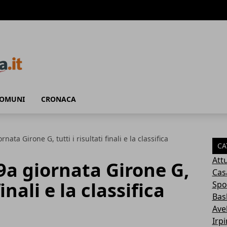
COMUNI
CRONACA
nata Girone G, tutti i risultati finali e la classifica
CA
Attu
19a giornata Girone G,
Cas
finali e la classifica
Spo
Bas
Avel
Irp