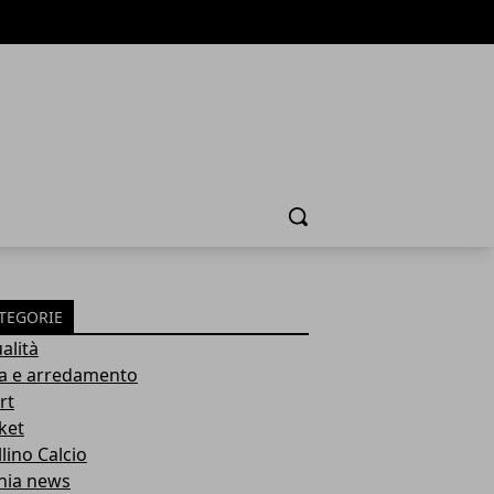
Cerca
TEGORIE
alità
a e arredamento
rt
ket
lino Calcio
inia news