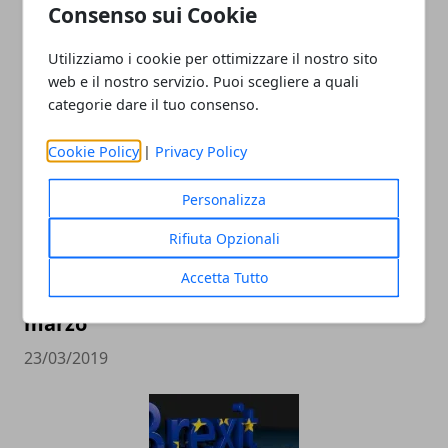
Consenso sui Cookie
ARTICOLI CORRELATI
Utilizziamo i cookie per ottimizzare il nostro sito
web e il nostro servizio. Puoi scegliere a quali
categorie dare il tuo consenso.
Cookie Policy
|
Privacy Policy
Personalizza
Rifiuta Opzionali
Vinitaly 2019 Piazza Irpinia:
Accetta Tutto
manifestazione di interesse fino al 27
marzo
23/03/2019