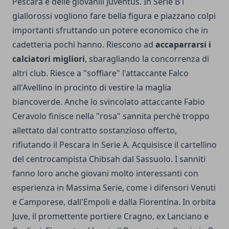
Pescara e delle giovanili Juventus. In Serie B i
giallorossi vogliono fare bella figura e piazzano colpi
importanti sfruttando un potere economico che in
cadetteria pochi hanno. Riescono ad
accaparrarsi i
calciatori migliori
, sbaragliando la concorrenza di
altri club. Riesce a "soffiare" l'attaccante Falco
all'Avellino in procinto di vestire la maglia
biancoverde. Anche lo svincolato attaccante Fabio
Ceravolo finisce nella "rosa" sannita perchè troppo
allettato dal contratto sostanzioso offerto,
rifiutando il Pescara in Serie A. Acquisisce il cartellino
del centrocampista Chibsah dal Sassuolo. I sanniti
fanno loro anche giovani molto interessanti con
esperienza in Massima Serie, come i difensori Venuti
e Camporese, dall'Empoli e dalla Fiorentina. In orbita
Juve, il promettente portiere Cragno, ex Lanciano e