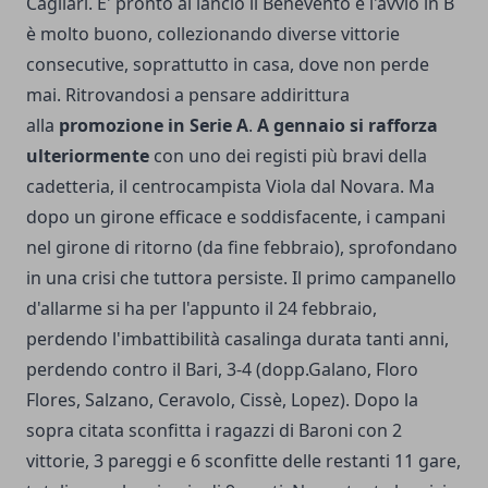
Cagliari. E' pronto al lancio il Benevento e l'avvio in B
è molto buono, collezionando diverse vittorie
consecutive, soprattutto in casa, dove non perde
mai. Ritrovandosi a pensare addirittura
alla
promozione in Serie A
.
A gennaio si rafforza
ulteriormente
con uno dei registi più bravi della
cadetteria, il centrocampista Viola dal Novara. Ma
dopo un girone efficace e soddisfacente, i campani
nel girone di ritorno (da fine febbraio), sprofondano
in una crisi che tuttora persiste. Il primo campanello
d'allarme si ha per l'appunto il 24 febbraio,
perdendo l'imbattibilità casalinga durata tanti anni,
perdendo contro il Bari, 3-4 (dopp.Galano, Floro
Flores, Salzano, Ceravolo, Cissè, Lopez). Dopo la
sopra citata sconfitta i ragazzi di Baroni con 2
vittorie, 3 pareggi e 6 sconfitte delle restanti 11 gare,