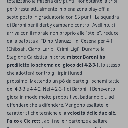
totalizzano la miseria di 9 punti. Nonostante la crisi
però resta attualmente in piena zona play-off, al
sesto posto in graduatoria con 55 punti. La squadra
di Baroni per il derby campano contro l'Avellino, ci
arriva con il morale non proprio alle "stelle", reduce
dalla batosta al "Dino Manuzzi" di Cesena per 4-1
(Chibsah, Ciano, Laribi, Crimi, Ligi). Durante la
Stagione Calcistica in corso
mister Baroni ha
prediletto lo schema del gioco del 4-2-3-1
, lo stesso
che adotterà contro gli irpini lunedì
prossimo. Mettendo un pò da parte gli schemi tattici
del 4-3-3 e 4-4-2. Nel 4-2-3-1 di Baroni, il Benevento
gioca in modo molto propositivo, badando più ad
offendere che a difendere. Vengono esaltate le
caratteristiche tecniche e la
velocità delle due
alé
,
Falco
e
Ciciretti
, abili nelle ripartenze a saltare