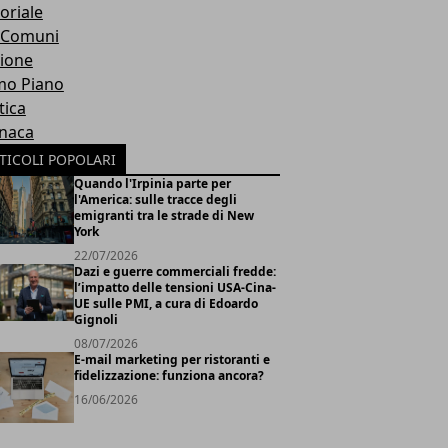
oriale
 Comuni
ione
mo Piano
tica
naca
TICOLI POPOLARI
Quando l'Irpinia parte per
l'America: sulle tracce degli
emigranti tra le strade di New
York
22/07/2026
Dazi e guerre commerciali fredde:
l’impatto delle tensioni USA-Cina-
UE sulle PMI, a cura di Edoardo
Gignoli
08/07/2026
E-mail marketing per ristoranti e
fidelizzazione: funziona ancora?
16/06/2026