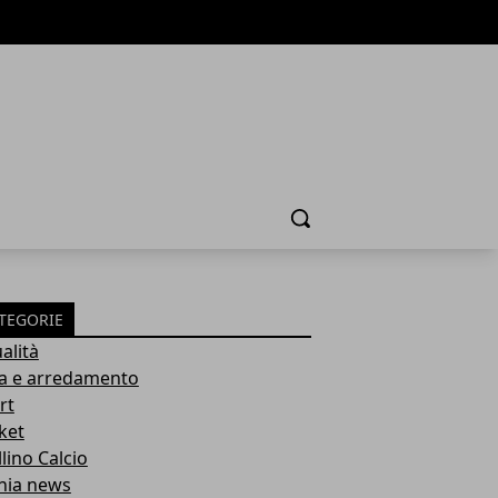
Cerca
TEGORIE
alità
a e arredamento
rt
ket
lino Calcio
inia news