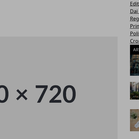
Edit
Dai
Reg
Pri
Poli
Cro
AR