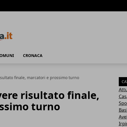
COMUNI
CRONACA
isultato finale, marcatori e prossimo turno
CA
Attu
ere risultato finale,
Cas
ossimo turno
Spo
Bas
Avel
Irp