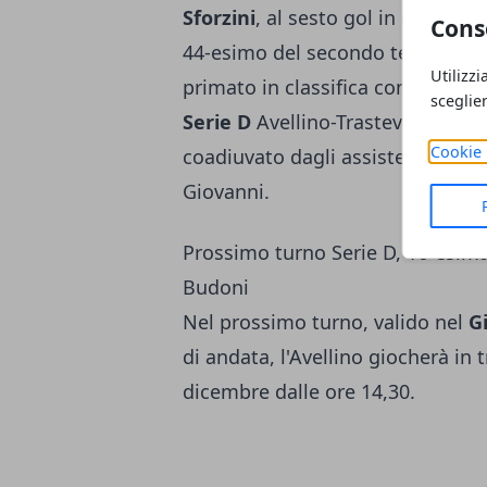
Sforzini
, al sesto gol in campiona
Cons
44-esimo del secondo tempo. Con 
Utilizzi
primato in classifica con 32 punti
sceglie
Serie D
Avellino-Trastevere è sta
Cookie 
coadiuvato dagli assistenti Moron
Giovanni.
Prossimo turno Serie D, 16-esima 
Budoni
Nel prossimo turno, valido nel
G
di andata, l'Avellino giocherà in
dicembre dalle ore 14,30.