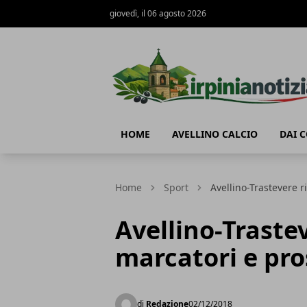
giovedì, il 06 agosto 2026
Irpinianotizia.it
HOME
AVELLINO CALCIO
DAI 
Home
Sport
Avellino-Trastevere r
Avellino-Trastev
marcatori e pr
di
Redazione
02/12/2018