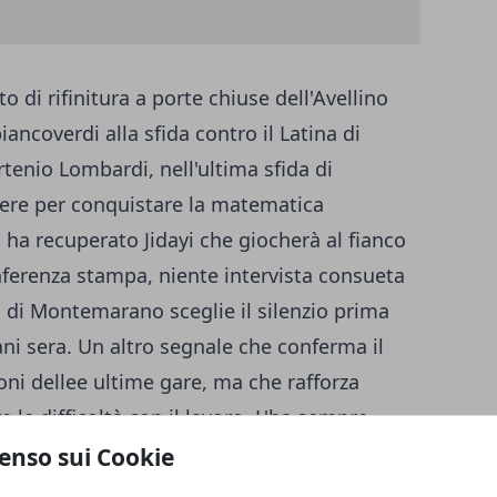
 di rifinitura a porte chiuse dell'Avellino
ancoverdi alla sfida contro il Latina di
rtenio Lombardi, nell'ultima sfida di
cere per conquistare la matematica
 ha recuperato Jidayi che giocherà al fianco
onferenza stampa, niente intervista consueta
ico di Montemarano sceglie il silenzio prima
i sera. Un altro segnale che conferma il
oni dellee ultime gare, ma che rafforza
re le difficoltà con il lavoro. L'ha sempre
ione e determinazione. Il suo Avellino deve
enso sui Cookie
occio e soprattutto con una prestazione