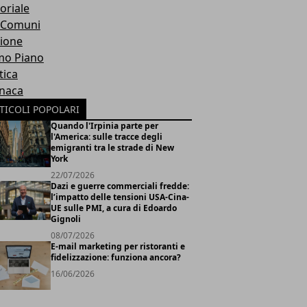
oriale
 Comuni
ione
mo Piano
tica
naca
TICOLI POPOLARI
Quando l'Irpinia parte per
l'America: sulle tracce degli
emigranti tra le strade di New
York
22/07/2026
Dazi e guerre commerciali fredde:
l’impatto delle tensioni USA-Cina-
UE sulle PMI, a cura di Edoardo
Gignoli
08/07/2026
E-mail marketing per ristoranti e
fidelizzazione: funziona ancora?
16/06/2026