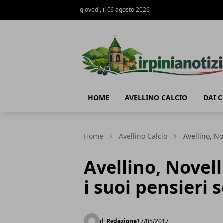
giovedì, il 06 agosto 2026
Irpinianotizia.it
HOME
AVELLINO CALCIO
DAI 
Home
Avellino Calcio
Avellino, No
Avellino, Novelli
i suoi pensieri 
di
Redazione
17/05/2017