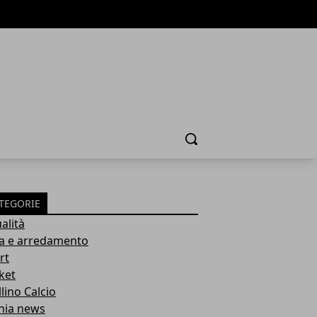
Cerca
TEGORIE
alità
a e arredamento
rt
ket
lino Calcio
inia news