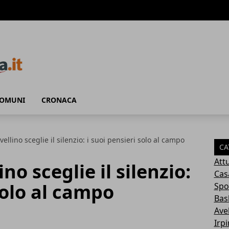
COMUNI
CRONACA
vellino sceglie il silenzio: i suoi pensieri solo al campo
CA
Attu
no sceglie il silenzio:
Cas
solo al campo
Spo
Bas
Avel
Irp