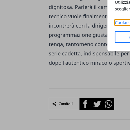
Utilizzi
dignitosa. Parlerà il campo, non 
sceglie
tecnico vuole finalmente raggiung
Cookie 
incontrerà con la dirigenza e se 
programmazione giusta per contin
tenga, tantomeno conteranno le 
serie cadetta, indispensabile per 
dopo l'autentico miracolo sportiv
Facebook
Twitter
Whatsapp
Condividi