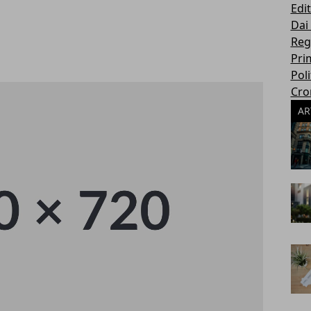
Edit
Dai
Reg
Pri
Poli
Cro
AR