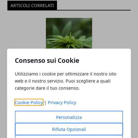
ARTICOLI CORRELATI
Consenso sui Cookie
Marijuana light sequestrata in Irpinia,
Utilizziamo i cookie per ottimizzare il nostro sito
undici quintali distrutti sul posto
web e il nostro servizio. Puoi scegliere a quali
categorie dare il tuo consenso.
12/09/2018
Cookie Policy
|
Privacy Policy
Personalizza
Rifiuta Opzionali