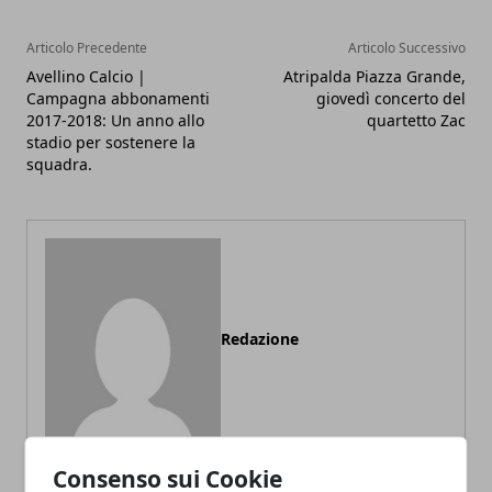
Articolo Precedente
Articolo Successivo
Avellino Calcio |
Atripalda Piazza Grande,
Campagna abbonamenti
giovedì concerto del
2017-2018: Un anno allo
quartetto Zac
stadio per sostenere la
squadra.
Redazione
Consenso sui Cookie