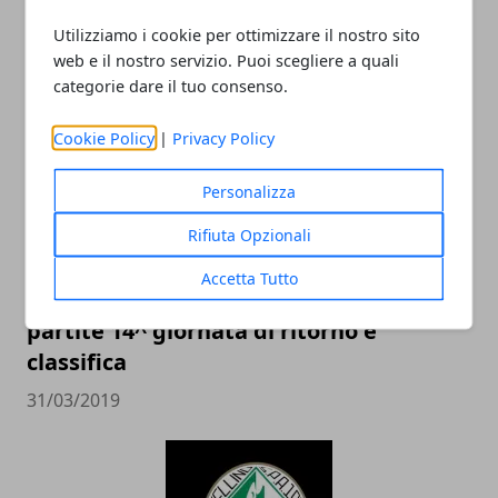
Utilizziamo i cookie per ottimizzare il nostro sito
ARTICOLI CORRELATI
web e il nostro servizio. Puoi scegliere a quali
categorie dare il tuo consenso.
Cookie Policy
|
Privacy Policy
Personalizza
Rifiuta Opzionali
Accetta Tutto
Calcio Serie D 2019, Girone G: risultati
partite 14^ giornata di ritorno e
classifica
31/03/2019