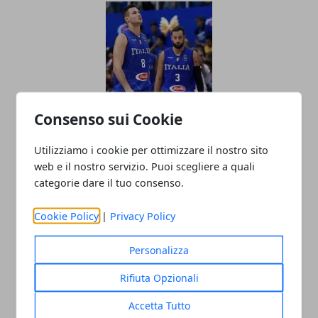
Consenso sui Cookie
Mondiale di Basket: dove può arrivare
l'Italia di Meo Sacchetti?
Utilizziamo i cookie per ottimizzare il nostro sito
web e il nostro servizio. Puoi scegliere a quali
27/06/2019
categorie dare il tuo consenso.
Cookie Policy
|
Privacy Policy
Personalizza
Rifiuta Opzionali
Accetta Tutto