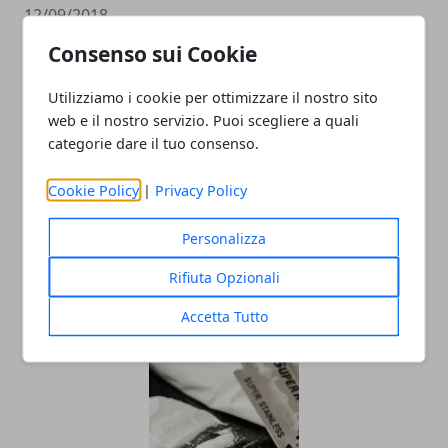
12/09/2018
Consenso sui Cookie
Utilizziamo i cookie per ottimizzare il nostro sito
web e il nostro servizio. Puoi scegliere a quali
categorie dare il tuo consenso.
Cookie Policy
|
Privacy Policy
Banda delle batterie arrestata a
Personalizza
Montefalcione, tentato furto aggravato
Rifiuta Opzionali
e ricettazione
Accetta Tutto
08/09/2018