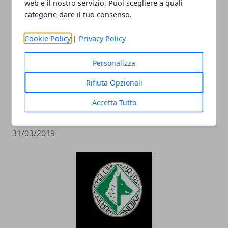
web e il nostro servizio. Puoi scegliere a quali
categorie dare il tuo consenso.
Cookie Policy
|
Privacy Policy
Personalizza
Rifiuta Opzionali
Calcio Serie D 2019, Girone G: risultati
partite 14^ giornata di ritorno e
Accetta Tutto
classifica
31/03/2019