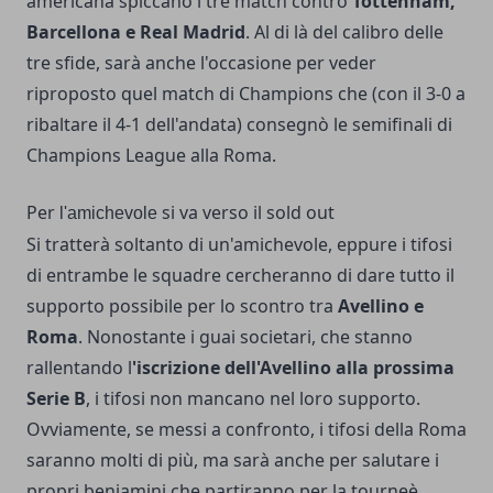
americana spiccano i tre match contro
Tottenham,
Barcellona e Real Madrid
. Al di là del calibro delle
tre sfide, sarà anche l'occasione per veder
riproposto quel match di Champions che (con il 3-0 a
ribaltare il 4-1 dell'andata) consegnò le semifinali di
Champions League alla Roma.
Per
si va verso il sold out
l'amichevole
Si tratterà soltanto di un'amichevole, eppure i tifosi
di entrambe le squadre cercheranno di dare tutto il
supporto possibile per lo scontro tra
Avellino e
Roma
. Nonostante i guai societari, che stanno
rallentando l
'iscrizione dell'Avellino alla prossima
Serie B
, i tifosi non mancano nel loro supporto.
Ovviamente, se messi a confronto, i tifosi della Roma
saranno molti di più, ma sarà anche per salutare i
propri beniamini che partiranno per la tourneè