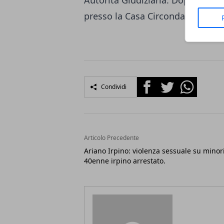
Autorità Giudiziaria. Dopo le form
presso la Casa Circondariale di Bel
Facebook
Twitter
Whatsapp
Condividi
Articolo Precedente
Ariano Irpino: violenza sessuale su minori
40enne irpino arrestato.