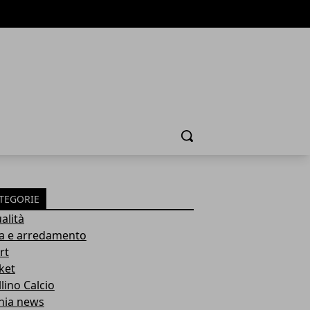
Cerca
TEGORIE
alità
a e arredamento
rt
ket
lino Calcio
inia news