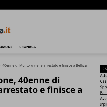
COMUNI
CRONACA
, 40enne di Montoro viene arrestato e finisce a Bellizzi
CA
Attu
one, 40enne di
Cas
rrestato e finisce a
Spo
Bas
Avel
Irp