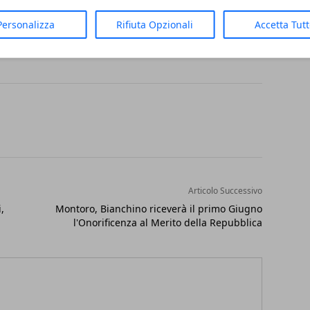
alità di rito l’arrestato è stato associato
lizzi Irpino.
Personalizza
Rifiuta Opzionali
Accetta Tut
Articolo Successivo
,
Montoro, Bianchino riceverà il primo Giugno
l'Onorificenza al Merito della Repubblica