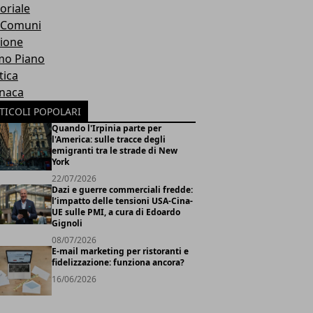
oriale
 Comuni
ione
mo Piano
tica
naca
TICOLI POPOLARI
Quando l'Irpinia parte per
l'America: sulle tracce degli
emigranti tra le strade di New
York
22/07/2026
Dazi e guerre commerciali fredde:
l’impatto delle tensioni USA-Cina-
UE sulle PMI, a cura di Edoardo
Gignoli
08/07/2026
E-mail marketing per ristoranti e
fidelizzazione: funziona ancora?
16/06/2026