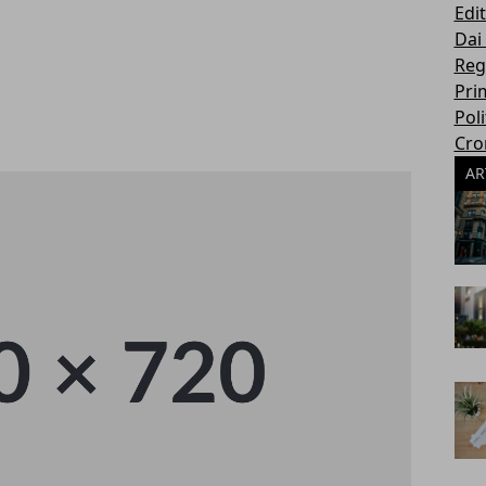
Edit
Dai
Reg
Pri
Poli
Cro
AR