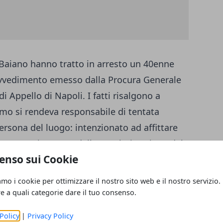
 Baiano hanno tratto in arresto un 40enne
ovvedimento emesso dalla Procura Generale
i Appello di Napoli. I fatti risalgono a
mo si rendeva responsabile di tentata
ersona del luogo: intenzionato ad affittare
a stessa in attesa della regolarizzazione del
enso sui Cookie
successivamente il titolare dell’immobile
’appartamento solo previa ricezione di una
amo i cookie per ottimizzare il nostro sito web e il nostro servizio.
 luce delle evidenze raccolte, i Carabinieri
re a quali categorie dare il tuo consenso.
denunciavano il 40enne alla competente
Policy
|
Privacy Policy