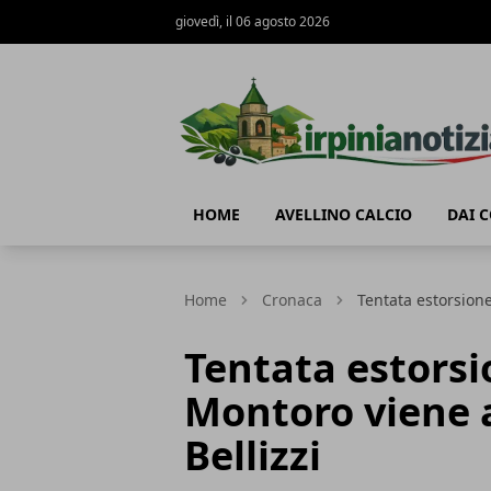
giovedì, il 06 agosto 2026
Irpinianotizia.it
HOME
AVELLINO CALCIO
DAI 
Home
Cronaca
Tentata estorsione
Tentata estorsi
Montoro viene a
Bellizzi