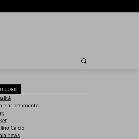
Cerca
TEGORIE
alità
a e arredamento
rt
ket
lino Calcio
inia news