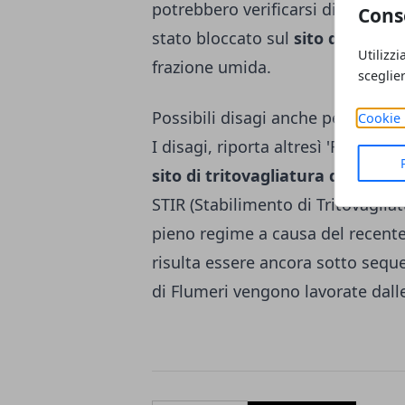
potrebbero verificarsi disagi sulla
Cons
stato bloccato sul
sito di trasfe
Utilizzi
frazione umida.
sceglie
Possibili disagi anche per stir A
Cookie 
I disagi, riporta altresì 'Repubbli
sito di tritovagliatura di Avellin
STIR (Stabilimento di Tritovaglia
pieno regime a causa del recente
risulta essere ancora sotto seque
di Flumeri vengono lavorate dalle 