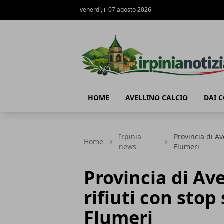
venerdì, il 07 agosto 2026
Irpinianotizia.it
HOME
AVELLINO CALCIO
DAI 
Irpinia
Provincia di Av
Home
news
Flumeri
Provincia di Av
rifiuti con sto
Flumeri