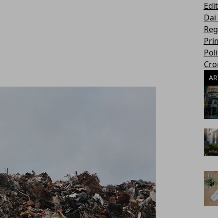
Edit
Dai
Reg
Pri
Poli
Cro
AR