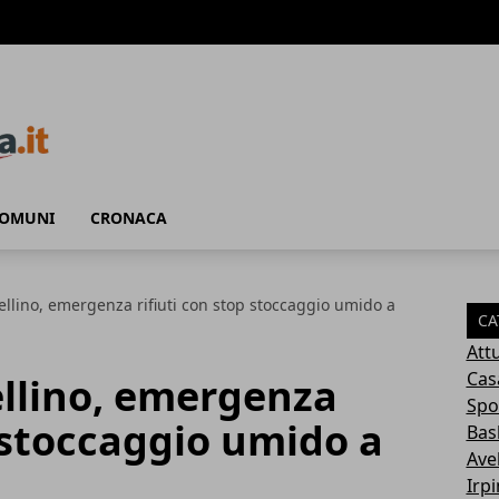
COMUNI
CRONACA
ellino, emergenza rifiuti con stop stoccaggio umido a
CA
Attu
Cas
ellino, emergenza
Spo
p stoccaggio umido a
Bas
Avel
Irp