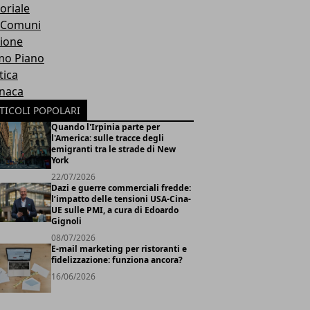
oriale
 Comuni
ione
mo Piano
tica
naca
TICOLI POPOLARI
Quando l'Irpinia parte per
l'America: sulle tracce degli
emigranti tra le strade di New
York
22/07/2026
Dazi e guerre commerciali fredde:
l’impatto delle tensioni USA-Cina-
UE sulle PMI, a cura di Edoardo
Gignoli
08/07/2026
E-mail marketing per ristoranti e
fidelizzazione: funziona ancora?
16/06/2026