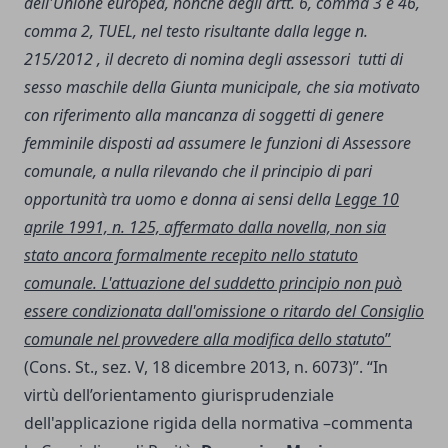
dell'Unione europea, nonché degli artt. 6, comma 3 e 46,
comma 2, TUEL, nel testo risultante dalla legge n.
215/2012 , il decreto di nomina degli assessori ­ tutti di
sesso maschile della Giunta municipale, che sia motivato
con riferimento alla mancanza di soggetti di genere
femminile disposti ad assumere le funzioni di Assessore
comunale, a nulla rilevando che il principio di pari
opportunità tra uomo e donna ai sensi della
Legge 10
aprile 1991, n. 125, affermato dalla novella, non sia
stato ancora formalmente recepito nello statuto
comunale. L'attuazione del suddetto principio non può
essere condizionata dall'omissione o ritardo del Consiglio
comunale nel provvedere alla modifica dello statuto
”
(Cons. St., sez. V, 18 dicembre 2013, n. 6073)”. “In
virtù dell’orientamento giurisprudenziale
dell'applicazione rigida della normativa –commenta