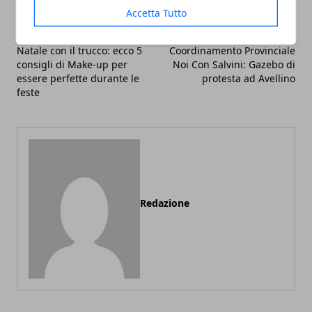
Accetta Tutto
Articolo Precedente
Articolo Successivo
Natale con il trucco: ecco 5
Coordinamento Provinciale
consigli di Make-up per
Noi Con Salvini: Gazebo di
essere perfette durante le
protesta ad Avellino
feste
Redazione