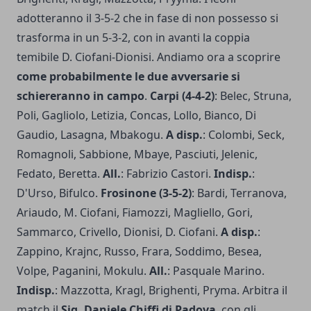
adotteranno il 3-5-2 che in fase di non possesso si
trasforma in un 5-3-2, con in avanti la coppia
temibile D. Ciofani-Dionisi. Andiamo ora a scoprire
come probabilmente le due avversarie si
schiereranno in campo
.
Carpi (4-4-2)
: Belec, Struna,
Poli, Gagliolo, Letizia, Concas, Lollo, Bianco, Di
Gaudio, Lasagna, Mbakogu.
A disp.
: Colombi, Seck,
Romagnoli, Sabbione, Mbaye, Pasciuti, Jelenic,
Fedato, Beretta.
All.
: Fabrizio Castori.
Indisp.
:
D'Urso, Bifulco.
Frosinone (3-5-2)
: Bardi, Terranova,
Ariaudo, M. Ciofani, Fiamozzi, Magliello, Gori,
Sammarco, Crivello, Dionisi, D. Ciofani.
A disp.
:
Zappino, Krajnc, Russo, Frara, Soddimo, Besea,
Volpe, Paganini, Mokulu.
All.
: Pasquale Marino.
Indisp.
: Mazzotta, Kragl, Brighenti, Pryma. Arbitra il
match il
Sig. Daniele Chiffi di Padova
, con gli