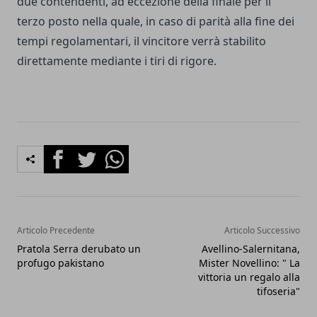
due contendenti, ad eccezione della finale per il
terzo posto nella quale, in caso di parità alla fine dei
tempi regolamentari, il vincitore verrà stabilito
direttamente mediante i tiri di rigore.
Facebook
Twitter
Whatsapp
Articolo Precedente
Articolo Successivo
Pratola Serra derubato un
Avellino-Salernitana,
profugo pakistano
Mister Novellino: " La
vittoria un regalo alla
tifoseria"