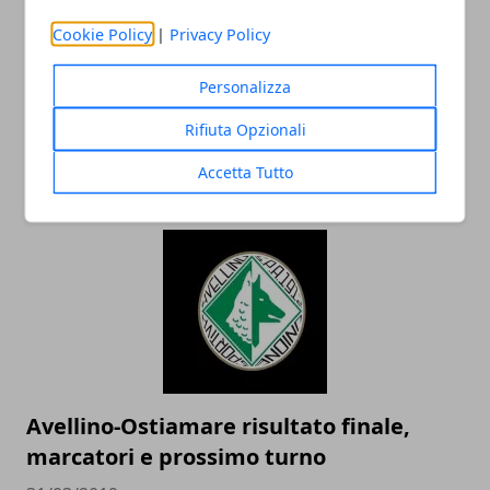
Cookie Policy
|
Privacy Policy
Personalizza
Calcio Serie D 2019, Girone G: risultati
partite 14^ giornata di ritorno e
Rifiuta Opzionali
classifica
Accetta Tutto
31/03/2019
Avellino-Ostiamare risultato finale,
marcatori e prossimo turno