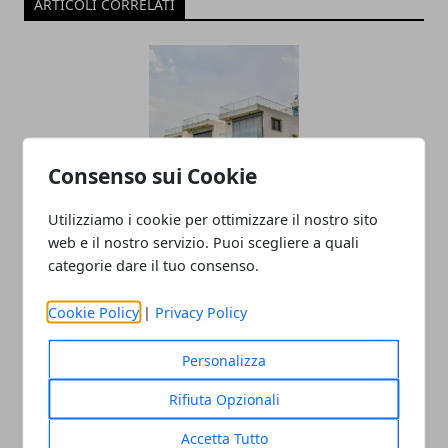
ARTICOLI CORRELATI
Consenso sui Cookie
Utilizziamo i cookie per ottimizzare il nostro sito
La situazione nel 2018 del Mercato
web e il nostro servizio. Puoi scegliere a quali
Immobiliare ad Avellino
categorie dare il tuo consenso.
05/01/2019
Cookie Policy
|
Privacy Policy
Personalizza
Rifiuta Opzionali
Accetta Tutto